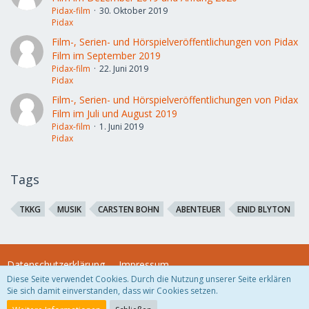
Pidax-film
30. Oktober 2019
Pidax
Film-, Serien- und Hörspielveröffentlichungen von Pidax
Film im September 2019
Pidax-film
22. Juni 2019
Pidax
Film-, Serien- und Hörspielveröffentlichungen von Pidax
Film im Juli und August 2019
Pidax-film
1. Juni 2019
Pidax
Tags
TKKG
MUSIK
CARSTEN BOHN
ABENTEUER
ENID BLYTON
Datenschutzerklärung
Impressum
Diese Seite verwendet Cookies. Durch die Nutzung unserer Seite erklären
Sie sich damit einverstanden, dass wir Cookies setzen.
Community-Software:
WoltLab Suite™