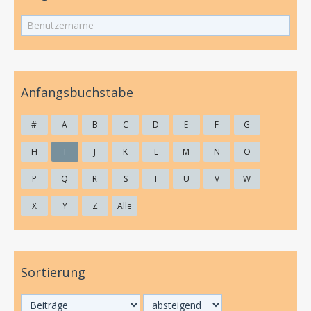
Anfangsbuchstabe
#
A
B
C
D
E
F
G
H
I
J
K
L
M
N
O
P
Q
R
S
T
U
V
W
X
Y
Z
Alle
Sortierung