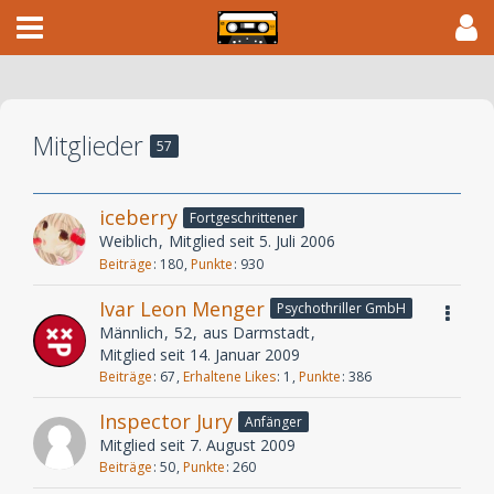
Mitglieder
57
iceberry
Fortgeschrittener
Weiblich
Mitglied seit 5. Juli 2006
Beiträge
180
Punkte
930
Ivar Leon Menger
Psychothriller GmbH
Männlich
52
aus Darmstadt
Mitglied seit 14. Januar 2009
Beiträge
67
Erhaltene Likes
1
Punkte
386
Inspector Jury
Anfänger
Mitglied seit 7. August 2009
Beiträge
50
Punkte
260