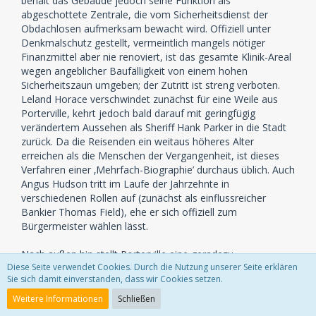
behält das Gebäude jedoch seine Funktion als
abgeschottete Zentrale, die vom Sicherheitsdienst der
Obdachlosen aufmerksam bewacht wird. Offiziell unter
Denkmalschutz gestellt, vermeintlich mangels nötiger
Finanzmittel aber nie renoviert, ist das gesamte Klinik-Areal
wegen angeblicher Baufälligkeit von einem hohen
Sicherheitszaun umgeben; der Zutritt ist streng verboten.
Leland Horace verschwindet zunächst für eine Weile aus
Porterville, kehrt jedoch bald darauf mit geringfügig
verändertem Aussehen als Sheriff Hank Parker in die Stadt
zurück. Da die Reisenden ein weitaus höheres Alter
erreichen als die Menschen der Vergangenheit, ist dieses
Verfahren einer ‚Mehrfach-Biographie’ durchaus üblich. Auch
Angus Hudson tritt im Laufe der Jahrzehnte in
verschiedenen Rollen auf (zunächst als einflussreicher
Bankier Thomas Field), ehe er sich offiziell zum
Bürgermeister wählen lässt.
Nach außen hin stellt Porterville eine geradezu
Diese Seite verwendet Cookies. Durch die Nutzung unserer Seite erklären
mustergültige Ostküstenstadt mit zahlreichen sozialen und
Sie sich damit einverstanden, dass wir Cookies setzen.
kulturellen Angeboten dar. Intern entwickelt sie sich schon
bald zu einem menschenverachtenden soziologischen
Weitere Informationen
Schließen
Versuchslabor, in dem potenzielle künftige Kriminelle