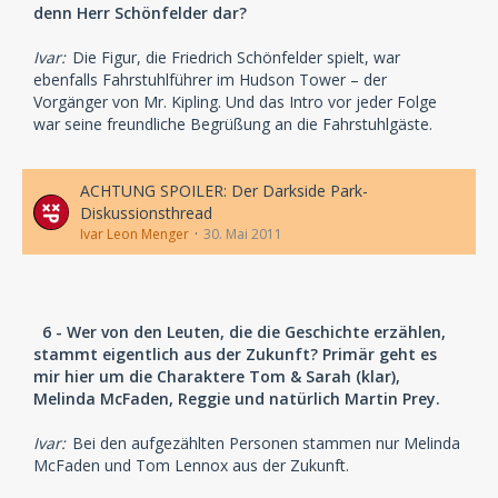
denn Herr Schönfelder dar?
Ivar:
Die Figur, die Friedrich Schönfelder spielt, war
ebenfalls Fahrstuhlführer im Hudson Tower – der
Vorgänger von Mr. Kipling. Und das Intro vor jeder Folge
war seine freundliche Begrüßung an die Fahrstuhlgäste.
ACHTUNG SPOILER: Der Darkside Park-
Diskussionsthread
Ivar Leon Menger
30. Mai 2011
6 - Wer von den Leuten, die die Geschichte erzählen,
stammt eigentlich aus der Zukunft? Primär geht es
mir hier um die Charaktere Tom & Sarah (klar),
Melinda McFaden, Reggie und natürlich Martin Prey.
Ivar:
Bei den aufgezählten Personen stammen nur Melinda
McFaden und Tom Lennox aus der Zukunft.