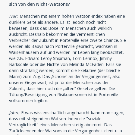
sich von den Nicht-Watsons?
Ivar:
Menschen mit einem hohen Watson-Index haben eine
dunklere Seite als andere. Es ist jedoch noch nicht
bewiesen, dass das Böse im Menschen auch wirklich
ausbricht. Deshalb bekommen die vermeintlichen
Verbrecher der Zukunft in Porterville eine zweite Chance. Sie
werden als Babys nach Porterville gebracht, wachsen in
Waisenhäusern auf und werden ihr Leben lang beobachtet,
wie z.B. Edward Leroy Shipman, Tom Lennox, Jimmy
Barksdale oder die Nichte von Melinda McFaden. Falls sie
dann straffällig werden, kommt die Exekutive (der bleiche
Mann) zum Zug. Das ‚Schöne’ an der Vergangenheit, also
unserer Gegenwart, ist ja für die Menschen aus der
Zukunft, dass hier noch die „alten“ Gesetze gelten: Die
Tötung/Beseitigung von Risikopersonen ist in Porterville
vollkommen legitim.
John:
Etwas wissenschaftlich angehaucht kann man sagen,
dass mit steigendem Watson-Index die "soziale
Verträglichkeit" eines Menschen stetig abnimmt. Das
Zurücksenden der Watsons in die Vergangenheit dient u. a.