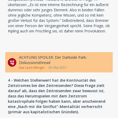
überlassen: „Es ist eine interne Bezeichnung für ein äußerst
dummes oder sehr junges Element. Also in beiden Fällen
ohne jegliche Kompetenz, ohne Wissen, und so mit kein
großer Verlust für das System.“ Selbstredend, dass Brenner
von einer Person der Vergangenheit spricht. Seine Frage, ob
Kipling auch ein Frischling sei, ist daher reine Provokation.
ACHTUNG SPOILER: Der Darkside Park-
Diskussionsthread
Ivar Leon Menger
30. Mai 2011
4 - Welchen Stellenwert hat die Kontinuität des
Zeitstromes bei den Zeitreisenden? Diese Frage zielt
darauf ab, dass den Zeitreisenden zwar bewusst ist,
dass das Herumspielen mit dem Zeitstrom
katastrophale Folgen haben kann, aber anscheinend
eine „Nach mir die Sintflut“-Mentalität vorherrscht
(primär aus kapitalistischen Gründen).