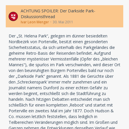
ACHTUNG SPOILER: Der Darkside Park-
Diskussionsthread
Ivar Leon Menger
30. Mai 2011
Der „St. Helena Park“, gelegen im dünner besiedelten
Nordbezirk von Porterville, besitzt einen gesonderten
Sicherheitsstatus, da sich unterhalb des Parkgeländes die
geheime Retro-Basis der Reisenden befindet. Aufgrund
mehrerer mysteriöser Vermisstenfälle (Opfer des „bleichen
Mannes“), die spurlos im Park verschwinden, wird dieser Ort
von den beunruhigten Bürgern Portervilles bald nur noch
der „Darkside Park“ genannt. Als 1881 die Gerüchte über
den ‚Schreckenspark’ immer mehr zunehmen und ein
Journalist namens Dunford zu einer echten Gefahr zu
werden beginnt, entschließt sich die Stadtführung zu
handeln. Nach hitzigen Debatten entscheidet man sich
schließlich für einen kompletten ‚Reboot‘ und startet mit
Porterville ein zweites Mal im Jahr 1877. Doch Hudson &
Co. müssen letztlich feststellen, dass lediglich in
Teilbereichen Veränderungen möglich sind. Im Großen und
Ganzen nehmen die Entwicklungen denselben Verlauf wie