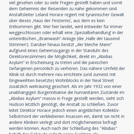
viel gesehen oder zu viele Fragen gestellt haben und somit
dem Geheimnis der Reisenden zu nahe gekommen sind.
Anstaltsleiter Leland Horace regiert mit tyrannischer Gewalt
über dieses ‚Haus der Finsternis’, aus dem es kein
Entkommen gibt. Wer hier landet, wird entweder für immer
weggeschlossen oder erhält eine ‚Spezialbehandlung’ in der
unterirdischen „Brainwash“-Anlage (die ‚Halle der tausend
Stimmen‘). Darüber hinaus besitzt „der bleiche Mann“
aufgrund eines Geheimzugangs in der Standuhr des
Direktorenzimmers die Möglichkeit, direkt im „Abidias
Asylum“ in Erscheinung zu treten und die panischen
Gefangenen persönlich zu verhören. Das nähere Umfeld der
Klinik ist durch mehrere neu errichtete (und zumeist mit
Eingeweihten besetzte) Wohnblocks in der Neal Street
zusätzlich weiträumig gesichert. Als im Jahr 1932 von einer
unabhängigen Bürgerinitiative die humanitären Zustände im
„Abidias Asylum“ massiv in Frage gestellt werden, sieht sich
Hudson letztlich genötigt, die Anstalt zu schließen. Zuvor
leitet Direktor Horace jedoch einen angeblichen Kollektiv-
Selbstmord der verbliebenen Insassen ein, damit sie nicht in
andere Kliniken verlegt und dort möglicherweise befragt
werden können. Auch nach der Schließung des "Abidias"