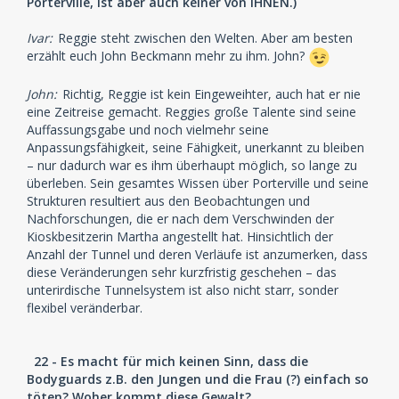
Porterville, ist aber auch keiner von IHNEN.)
Ivar:
Reggie steht zwischen den Welten. Aber am besten
erzählt euch John Beckmann mehr zu ihm. John?
John:
Richtig, Reggie ist kein Eingeweihter, auch hat er nie
eine Zeitreise gemacht. Reggies große Talente sind seine
Auffassungsgabe und noch vielmehr seine
Anpassungsfähigkeit, seine Fähigkeit, unerkannt zu bleiben
– nur dadurch war es ihm überhaupt möglich, so lange zu
überleben. Sein gesamtes Wissen über Porterville und seine
Strukturen resultiert aus den Beobachtungen und
Nachforschungen, die er nach dem Verschwinden der
Kioskbesitzerin Martha angestellt hat. Hinsichtlich der
Anzahl der Tunnel und deren Verläufe ist anzumerken, dass
diese Veränderungen sehr kurzfristig geschehen – das
unterirdische Tunnelsystem ist also nicht starr, sonder
flexibel veränderbar.
22 - Es macht für mich keinen Sinn, dass die
Bodyguards z.B. den Jungen und die Frau (?) einfach so
töten? Woher kommt diese Gewalt?