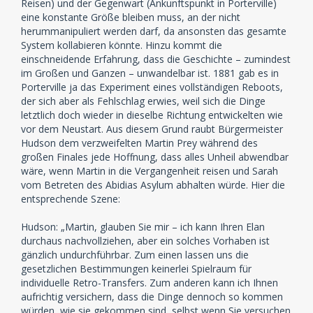
Reisen) und der Gegenwart (Ankunftspunkt in Porterville)
eine konstante Größe bleiben muss, an der nicht
herummanipuliert werden darf, da ansonsten das gesamte
System kollabieren könnte. Hinzu kommt die
einschneidende Erfahrung, dass die Geschichte – zumindest
im Großen und Ganzen – unwandelbar ist. 1881 gab es in
Porterville ja das Experiment eines vollständigen Reboots,
der sich aber als Fehlschlag erwies, weil sich die Dinge
letztlich doch wieder in dieselbe Richtung entwickelten wie
vor dem Neustart. Aus diesem Grund raubt Bürgermeister
Hudson dem verzweifelten Martin Prey während des
großen Finales jede Hoffnung, dass alles Unheil abwendbar
wäre, wenn Martin in die Vergangenheit reisen und Sarah
vom Betreten des Abidias Asylum abhalten würde. Hier die
entsprechende Szene:
Hudson: „Martin, glauben Sie mir – ich kann Ihren Elan
durchaus nachvollziehen, aber ein solches Vorhaben ist
gänzlich undurchführbar. Zum einen lassen uns die
gesetzlichen Bestimmungen keinerlei Spielraum für
individuelle Retro-Transfers. Zum anderen kann ich Ihnen
aufrichtig versichern, dass die Dinge dennoch so kommen
würden, wie sie gekommen sind, selbst wenn Sie versuchen