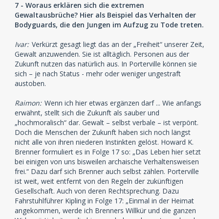
7 - Woraus erklären sich die extremen
Gewaltausbrüche? Hier als Beispiel das Verhalten der
Bodyguards, die den Jungen im Aufzug zu Tode treten.
Ivar:
Verkürzt gesagt liegt das an der „Freiheit“ unserer Zeit,
Gewalt anzuwenden. Sie ist alltäglich. Personen aus der
Zukunft nutzen das natürlich aus. In Porterville können sie
sich – je nach Status - mehr oder weniger ungestraft
austoben.
Raimon:
Wenn ich hier etwas ergänzen darf ... Wie anfangs
erwähnt, stellt sich die Zukunft als sauber und
„hochmoralisch“ dar. Gewalt – selbst verbale – ist verpönt.
Doch die Menschen der Zukunft haben sich noch längst
nicht alle von ihren niederen Instinkten gelöst. Howard K.
Brenner formuliert es in Folge 17 so: „Das Leben hier setzt
bei einigen von uns bisweilen archaische Verhaltensweisen
frei.“ Dazu darf sich Brenner auch selbst zählen. Porterville
ist weit, weit entfernt von den Regeln der zukünftigen
Gesellschaft. Auch von deren Rechtsprechung. Dazu
Fahrstuhlführer Kipling in Folge 17: „Einmal in der Heimat
angekommen, werde ich Brenners Willkür und die ganzen