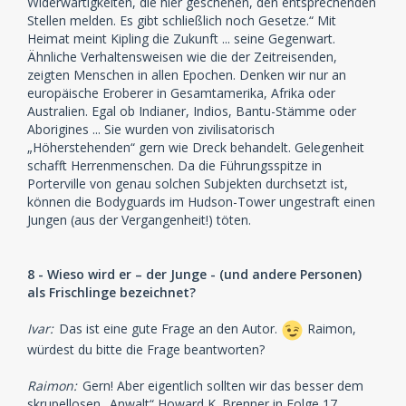
Widerwärtigkeiten, die hier geschehen, den entsprechenden
Stellen melden. Es gibt schließlich noch Gesetze.“ Mit
Heimat meint Kipling die Zukunft ... seine Gegenwart.
Ähnliche Verhaltensweisen wie die der Zeitreisenden,
zeigten Menschen in allen Epochen. Denken wir nur an
europäische Eroberer in Gesamtamerika, Afrika oder
Australien. Egal ob Indianer, Indios, Bantu-Stämme oder
Aborigines ... Sie wurden von zivilisatorisch
„Höherstehenden“ gern wie Dreck behandelt. Gelegenheit
schafft Herrenmenschen. Da die Führungsspitze in
Porterville von genau solchen Subjekten durchsetzt ist,
können die Bodyguards im Hudson-Tower ungestraft einen
Jungen (aus der Vergangenheit!) töten.
8 - Wieso wird er – der Junge - (und andere Personen)
als Frischlinge bezeichnet?
Ivar:
Das ist eine gute Frage an den Autor.
Raimon,
würdest du bitte die Frage beantworten?
Raimon:
Gern! Aber eigentlich sollten wir das besser dem
skrupellosen „Anwalt“ Howard K. Brenner in Folge 17