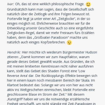
Ivar:
Oh, das ist eine wirklich philosophische Frage.
Grundsätzlich kann man sagen, dass die Gesellschaft sich
natürlich über die Zeitlogik und ihre Folgen bewusst ist.
Porterville liegt ja unter einer Art „Zeitglocke“, in der so
einiges möglich ist. Ehrlicherweise brauchten wir für die
Entwicklung unserer Geschichte auch so eine eingeführte
Zeitglocken-Regel, damit wir mehr Freiraum fürs Erzählen
haben, denn das „Großvater-Paradoxon“ machte uns
natürlich auch einiges Kopfzerbrechen.
Hendrik:
Hier möchte ich wiederum Bürgermeister Hudson
zitieren: „Damit kommen wir zum Hauptfaktor, warum
gerade dieses Gebiet gewählt wurde. Aus Gründen, die ich
mit meinen limitierten Kenntnissen nicht näher ausführen
kann, stellt das Gebiet des Shaden Forest eine ’Low
Reverse Area’ dar. Die Rückkopplungs-Effekte bewegen sich
hier in einem kaum noch messbaren Bereich der Skala. Im
Klartext bedeutet das: Solange wir uns von hier aus nicht
aktiv ins Weltgeschehen einmischen, bleibt Porterville eine
geschlossene Blase im Strom der Zeit.“ Mit diesem
‚Kunstgriff‘ haben wir uns die notwendige erzählerische
Freiheit verschafft, um nicht ständig mit Zeit-Paradoxien in