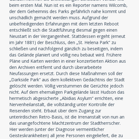
beim ersten Mal. Nun ist es ein Reporter namens Wilcomb,
der dem Geheimnis des Parks gefährlich nahe kommt und
unschädlich gemacht werden muss. Aufgrund der
unbefriedigenden Erfahrungen mit dem letzten Reboot
entschließt sich die Stadtführung diesmal gegen einen
Neustart in der Vergangenheit. Stattdessen ergeht (erneut
im Jahr 1881) der Beschluss, den „St. Helena Park“ zu
schließen und nachfolgend gänzlich zu beseitigen, indem
das Gelände planiert und völlig neu bebaut wird. Frühere
Pläne und Karten werden in einer konzertierten Aktion aus
den Archiven entfernt und durch überarbeitete
Neufassungen ersetzt. Durch diese Maßnahmen soll der
„Darkside Park“ aus dem kollektiven Gedächtnis der Stadt
gelöscht werden. Völlig verstummen die Gerüchte jedoch
nicht. Auf dem ehemaligen Parkgelände lässt Hudson das
hermetisch abgesicherte „Abidias Asylum“ errichten, eine
Nervenheilanstalt, die vollständig unter Kontrolle der
Reisenden steht. Erbaut über dem Zugang zur
unterirdischen Retro-Basis, ist die Irrenanstalt von nun an
das unangefochtene Machtzentrum der Stadtherrscher.
Hier werden (unter der Diagnose vermeintlicher
Geisteskrankheiten) all jene Personen eingeliefert, die zu