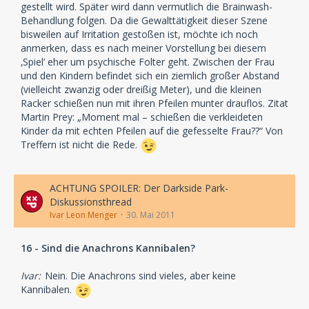
gestellt wird. Später wird dann vermutlich die Brainwash-
Behandlung folgen. Da die Gewalttätigkeit dieser Szene
bisweilen auf Irritation gestoßen ist, möchte ich noch
anmerken, dass es nach meiner Vorstellung bei diesem
‚Spiel’ eher um psychische Folter geht. Zwischen der Frau
und den Kindern befindet sich ein ziemlich großer Abstand
(vielleicht zwanzig oder dreißig Meter), und die kleinen
Racker schießen nun mit ihren Pfeilen munter drauflos. Zitat
Martin Prey: „Moment mal – schießen die verkleideten
Kinder da mit echten Pfeilen auf die gefesselte Frau??“ Von
Treffern ist nicht die Rede.
ACHTUNG SPOILER: Der Darkside Park-
Diskussionsthread
Ivar Leon Menger
30. Mai 2011
16 - Sind die Anachrons Kannibalen?
Ivar:
Nein. Die Anachrons sind vieles, aber keine
Kannibalen.