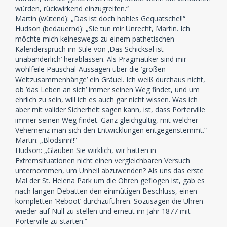
würden, rückwirkend einzugreifen.“
Martin (wütend): „Das ist doch hohles Gequatsche!!“
Hudson (bedauernd): „Sie tun mir Unrecht, Martin. Ich
möchte mich keineswegs zu einem pathetischen
Kalenderspruch im Stile von ‚Das Schicksal ist
unabänderlich’ herablassen. Als Pragmatiker sind mir
wohlfeile Pauschal-Aussagen über die ’großen
Weltzusammenhänge’ ein Gräuel. Ich weiß durchaus nicht,
ob ’das Leben an sich’ immer seinen Weg findet, und um
ehrlich zu sein, will ich es auch gar nicht wissen. Was ich
aber mit valider Sicherheit sagen kann, ist, dass Porterville
immer seinen Weg findet. Ganz gleichgültig, mit welcher
Vehemenz man sich den Entwicklungen entgegenstemmt.“
Martin: „Blödsinn!!“
Hudson: „Glauben Sie wirklich, wir hätten in
Extremsituationen nicht einen vergleichbaren Versuch
unternommen, um Unheil abzuwenden? Als uns das erste
Mal der St. Helena Park um die Ohren geflogen ist, gab es
nach langen Debatten den einmütigen Beschluss, einen
kompletten ’Reboot’ durchzuführen. Sozusagen die Uhren
wieder auf Null zu stellen und erneut im Jahr 1877 mit
Porterville zu starten.“