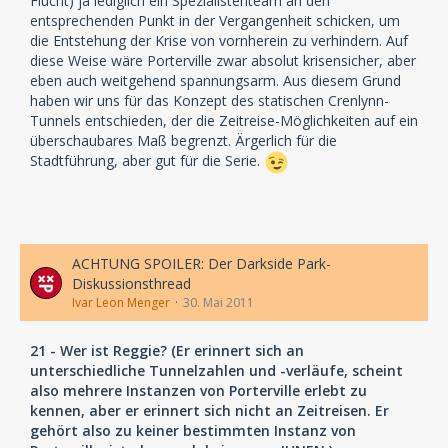
Flucht) ja lediglich ein Spezialistenteam an den
entsprechenden Punkt in der Vergangenheit schicken, um
die Entstehung der Krise von vornherein zu verhindern. Auf
diese Weise wäre Porterville zwar absolut krisensicher, aber
eben auch weitgehend spannungsarm. Aus diesem Grund
haben wir uns für das Konzept des statischen Crenlynn-
Tunnels entschieden, der die Zeitreise-Möglichkeiten auf ein
überschaubares Maß begrenzt. Ärgerlich für die
Stadtführung, aber gut für die Serie.
ACHTUNG SPOILER: Der Darkside Park-
Diskussionsthread
Ivar Leon Menger
30. Mai 2011
21 - Wer ist Reggie? (Er erinnert sich an
unterschiedliche Tunnelzahlen und -verläufe, scheint
also mehrere Instanzen von Porterville erlebt zu
kennen, aber er erinnert sich nicht an Zeitreisen. Er
gehört also zu keiner bestimmten Instanz von