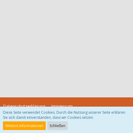
Datenschutzerklärung
Impressum
Diese Seite verwendet Cookies. Durch die Nutzung unserer Seite erklären
Sie sich damit einverstanden, dass wir Cookies setzen.
Community-Software:
WoltLab Suite™
Weitere Informationen
Schließen