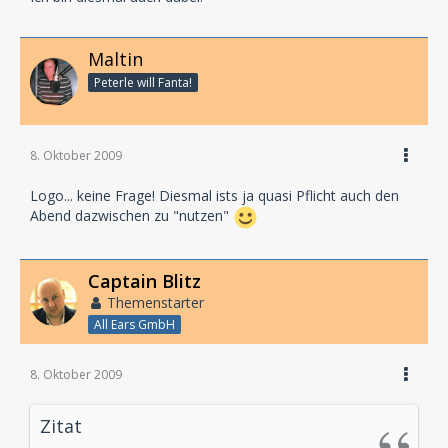
In der angesagtesten und schönsten Location für
Maltin
Kultur-Events in Hamburg:
Peterle will Fanta!
Kampnagel
Jarrestraße 20
22303 Hamburg
8. Oktober 2009
http://www.kampnagel.de
Logo... keine Frage! Diesmal ists ja quasi Pflicht auch den
Abend dazwischen zu "nutzen"
Captain Blitz
Themenstarter
All Ears GmbH
8. Oktober 2009
Zitat