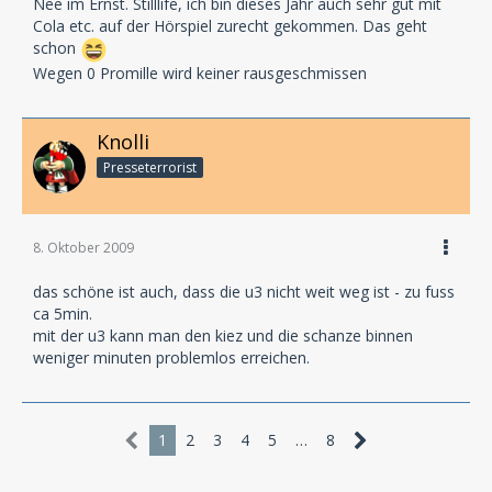
Nee im Ernst. Stilllife, ich bin dieses Jahr auch sehr gut mit
Cola etc. auf der Hörspiel zurecht gekommen. Das geht
schon
Wegen 0 Promille wird keiner rausgeschmissen
Knolli
Presseterrorist
8. Oktober 2009
das schöne ist auch, dass die u3 nicht weit weg ist - zu fuss
ca 5min.
mit der u3 kann man den kiez und die schanze binnen
weniger minuten problemlos erreichen.
1
2
3
4
5
…
8