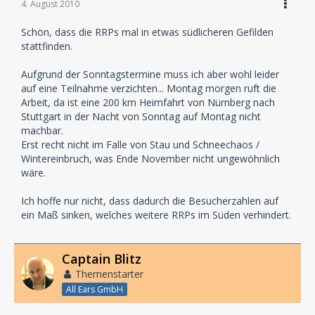
4. August 2010
Schön, dass die RRPs mal in etwas südlicheren Gefilden
Tickets gibt es zum Preis von 9 EUR + VVK-Gebühr exklusiv unter
stattfinden.
Wir senden Euch sommerliche Grüße und freuen uns darauf, Euch
in den nächsten Monaten in Berlin, Bremen, Nürnberg und
Aufgrund der Sonntagstermine muss ich aber wohl leider
Heidelberg begrüßen zu dürfen!
auf eine Teilnahme verzichten... Montag morgen ruft die
Arbeit, da ist eine 200 km Heimfahrt von Nürnberg nach
Euer Lauscherlounge-Team
Stuttgart in der Nacht von Sonntag auf Montag nicht
machbar.
Erst recht nicht im Falle von Stau und Schneechaos /
Wintereinbruch, was Ende November nicht ungewöhnlich
wäre.
Ich hoffe nur nicht, dass dadurch die Besucherzahlen auf
ein Maß sinken, welches weitere RRPs im Süden verhindert.
Captain Blitz
Themenstarter
All Ears GmbH