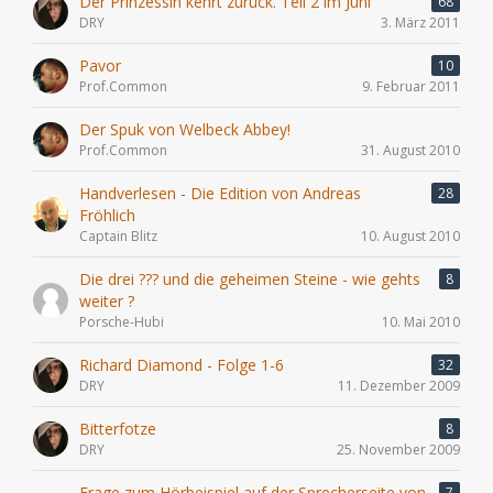
Der Prinzessin kehrt zurück. Teil 2 im Juni
68
DRY
3. März 2011
Pavor
10
Prof.Common
9. Februar 2011
Der Spuk von Welbeck Abbey!
Prof.Common
31. August 2010
Handverlesen - Die Edition von Andreas
28
Fröhlich
Captain Blitz
10. August 2010
Die drei ??? und die geheimen Steine - wie gehts
8
weiter ?
Porsche-Hubi
10. Mai 2010
Richard Diamond - Folge 1-6
32
DRY
11. Dezember 2009
Bitterfotze
8
DRY
25. November 2009
Frage zum Hörbeispiel auf der Sprecherseite von
7