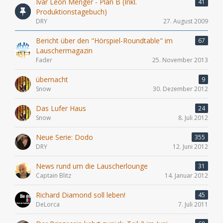
Ivar Leon Menger - Plan B (Inkl.
41
Produktionstagebuch)
DRY
27. August 2009
Bericht über den "Hörspiel-Roundtable" im
67
Lauschermagazin
Fader
25. November 2013
übernacht
9
Snow
30. Dezember 2012
Das Lufer Haus
24
Snow
8. Juli 2012
Neue Serie: Dodo
355
DRY
12. Juni 2012
News rund um die Lauscherlounge
31
Captain Blitz
14. Januar 2012
Richard Diamond soll leben!
45
DeLorca
7. Juli 2011