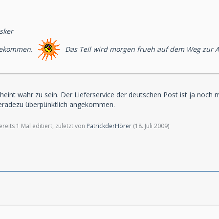
sker
 bekommen.
Das Teil wird morgen frueh auf dem Weg zur A
heint wahr zu sein. Der Lieferservice der deutschen Post ist ja noch 
geradezu überpünktlich angekommen.
eits 1 Mal editiert, zuletzt von
PatrickderHörer
(
18. Juli 2009
)