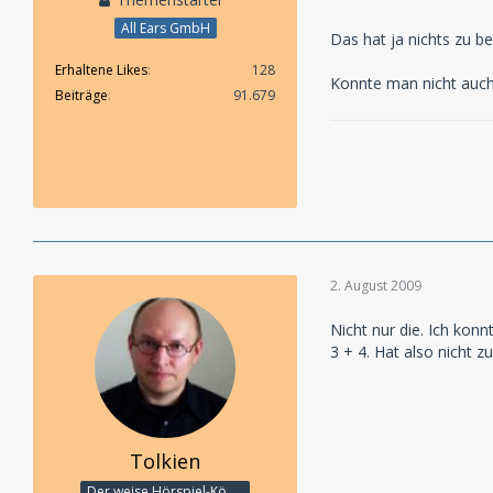
All Ears GmbH
Das hat ja nichts zu b
Erhaltene Likes
128
Konnte man nicht auch
Beiträge
91.679
2. August 2009
Nicht nur die. Ich kon
3 + 4. Hat also nicht z
Tolkien
Der weise Hörspiel-König