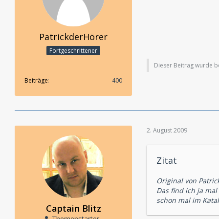
PatrickderHörer
Fortgeschrittener
Dieser Beitrag wurde ber
Beiträge
400
2. August 2009
Zitat
Original von Patri
Das find ich ja mal
schon mal im Katal
Captain Blitz
Themenstarter