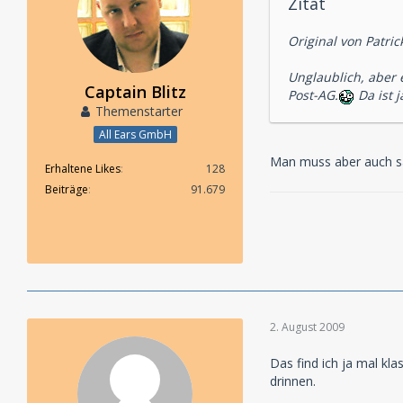
Zitat
Original von Patri
Unglaublich, aber 
Captain Blitz
Post-AG.
Da ist 
Themenstarter
All Ears GmbH
Man muss aber auch sa
Erhaltene Likes
128
Beiträge
91.679
2. August 2009
Das find ich ja mal kl
drinnen.