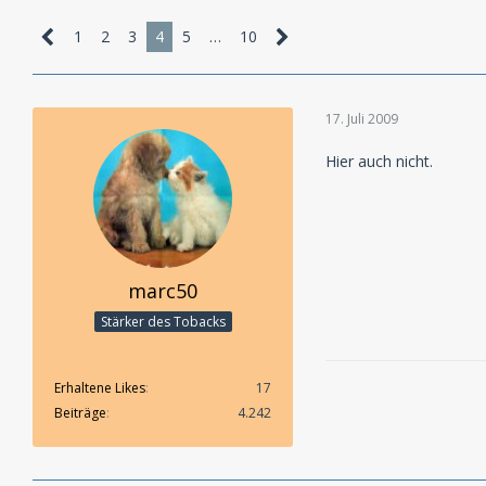
1
2
3
4
5
…
10
17. Juli 2009
Hier auch nicht.
marc50
Stärker des Tobacks
Erhaltene Likes
17
Beiträge
4.242