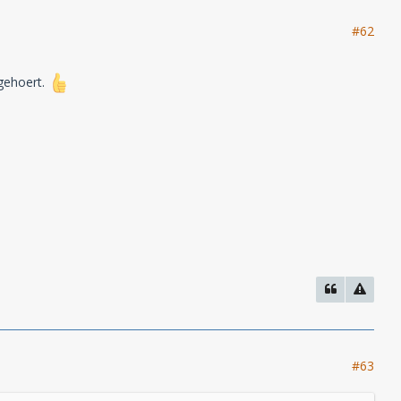
#62
gehoert.
#63