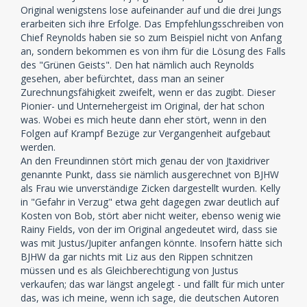
Original wenigstens lose aufeinander auf und die drei Jungs
erarbeiten sich ihre Erfolge. Das Empfehlungsschreiben von
Chief Reynolds haben sie so zum Beispiel nicht von Anfang
an, sondern bekommen es von ihm für die Lösung des Falls
des "Grünen Geists". Den hat nämlich auch Reynolds
gesehen, aber befürchtet, dass man an seiner
Zurechnungsfähigkeit zweifelt, wenn er das zugibt. Dieser
Pionier- und Unternehergeist im Original, der hat schon
was. Wobei es mich heute dann eher stört, wenn in den
Folgen auf Krampf Bezüge zur Vergangenheit aufgebaut
werden.
An den Freundinnen stört mich genau der von Jtaxidriver
genannte Punkt, dass sie nämlich ausgerechnet von BJHW
als Frau wie unverständige Zicken dargestellt wurden. Kelly
in "Gefahr in Verzug" etwa geht dagegen zwar deutlich auf
Kosten von Bob, stört aber nicht weiter, ebenso wenig wie
Rainy Fields, von der im Original angedeutet wird, dass sie
was mit Justus/Jupiter anfangen könnte. Insofern hätte sich
BJHW da gar nichts mit Liz aus den Rippen schnitzen
müssen und es als Gleichberechtigung von Justus
verkaufen; das war längst angelegt - und fällt für mich unter
das, was ich meine, wenn ich sage, die deutschen Autoren