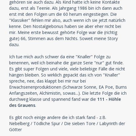
gehören sie auch dazu. Als Kind hatte ich keine Kontakte
dazu, erst als Teenie. Als Jahrgang 1986 bin ich dann auch
erst mit den Folgen um die 60 herum eingestiegen. Die
"Klassiker" fehlen mir also, auch wenn ich sie jetzt natürlich
kenne. Den Nostalgiebonus haben sie aber eher nicht bei
mir. Meine erste bewusst gehörte Folge war die (richtig
gute) 66, Stimmen aus dem Nichts. Soweit meine Story
dazu.
Ich tue mich auch schwer da eine "Knaller" Folge zu
benennen, weil ich beinahe die ganze Serie "nur" gut finde.
Es gibt super Folgen und viele, viele beliebige Fälle die nicht
hängen bleiben. So wirklich gepackt das ich von "Knaller"
spreche, nee, das klappt bei mir nur bei
Erwachsenenproduktionen (Schwarze Sonne, EA Poe, Burns
Anfangszeiten, Alchimistin, sowas...). Die letzte Folge die ich
durchweg klasse und spannend fand war die
111 - Höhle
des Grauens
.
Es gibt noch einige andere die ich stark fand - z.B.
Nebelberg / Tödliche Spur / Die sieben Tore / Labyrinth der
Götter