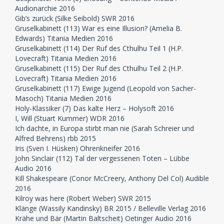
Audionarchie 2016
Gib’s zurück (Silke Seibold) SWR 2016
Gruselkabinett (113) War es eine Illusion? (Amelia B.
Edwards) Titania Medien 2016
Gruselkabinett (114) Der Ruf des Cthulhu Teil 1 (H.P.
Lovecraft) Titania Medien 2016
Gruselkabinett (115) Der Ruf des Cthulhu Teil 2 (H.P.
Lovecraft) Titania Medien 2016
Gruselkabinett (117) Ewige Jugend (Leopold von Sacher-
Masoch) Titania Medien 2016
Holy-Klassiker (7) Das kalte Herz – Holysoft 2016
I, Will (Stuart Kummer) WDR 2016
Ich dachte, in Europa stirbt man nie (Sarah Schreier und
Alfred Behrens) rbb 2015
Iris (Sven I. Hüsken) Ohrenkneifer 2016
John Sinclair (112) Tal der vergessenen Toten – Lübbe
Audio 2016
Kill Shakespeare (Conor McCreery, Anthony Del Col) Audible
2016
Kilroy was here (Robert Weber) SWR 2015
Klänge (Wassily Kandinsky) BR 2015 / Belleville Verlag 2016
Krähe und Bär (Martin Baltscheit) Oetinger Audio 2016