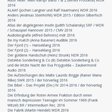
Adolf Hitler: Mein Kampf Band 1 & 2 (Rimini Protokoll) WDR
2016
ALAAF (Jochen Langner und Ralf Haarmann) WDR 2016
Anders (Andreas Steinhöfel) WDR 2015 / Edition Silberfisch
2016
Atlas der abgelegenen Inseln (Judith Schalansky) SRF / WDR
/ Schauspiel Hannover 2015 / CMV 2016
Audiobiografie (Alfred Behrens) mdr 2016
Be my match (Anna Basener) Audible 2016
Der Fjord (1) – Hanseklang 2016
Der Fjord (2) – Hanseklang 2016
Der goldene Handschuh (Heinz Strunk) NDR 2016
Detektei Sonderberg & Co (8) Detektei Sonderberg & Co
und die letzte Nacht der Eva Przygodda – Zaubermond
Audio 2016
Die Aufzeichungen des Malte Laurids Brigge (Rainer Maria
Rilke) SWR 2015 / der hörverlag 2016
Die Bibel – Das Projekt (Div.) hr 2014-2016 / der hörverlag
2016
Die Erfindung der Roten Armee Fraktion durch einen
manisch depressiven Teenager im Sommer 1969 (Frank
Witzel) BR / Intermedium Rec. 2016
Die Fabrik (Martin Heindel) WDR 2016