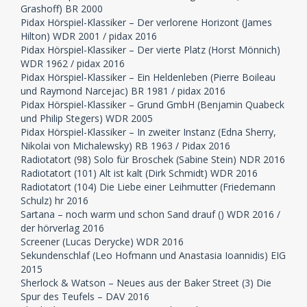
Grashoff) BR 2000
Pidax Hörspiel-Klassiker – Der verlorene Horizont (James
Hilton) WDR 2001 / pidax 2016
Pidax Hörspiel-Klassiker – Der vierte Platz (Horst Mönnich)
WDR 1962 / pidax 2016
Pidax Hörspiel-Klassiker – Ein Heldenleben (Pierre Boileau
und Raymond Narcejac) BR 1981 / pidax 2016
Pidax Hörspiel-Klassiker – Grund GmbH (Benjamin Quabeck
und Philip Stegers) WDR 2005
Pidax Hörspiel-Klassiker – In zweiter Instanz (Edna Sherry,
Nikolai von Michalewsky) RB 1963 / Pidax 2016
Radiotatort (98) Solo für Broschek (Sabine Stein) NDR 2016
Radiotatort (101) Alt ist kalt (Dirk Schmidt) WDR 2016
Radiotatort (104) Die Liebe einer Leihmutter (Friedemann
Schulz) hr 2016
Sartana – noch warm und schon Sand drauf () WDR 2016 /
der hörverlag 2016
Screener (Lucas Derycke) WDR 2016
Sekundenschlaf (Leo Hofmann und Anastasia Ioannidis) EIG
2015
Sherlock & Watson – Neues aus der Baker Street (3) Die
Spur des Teufels – DAV 2016