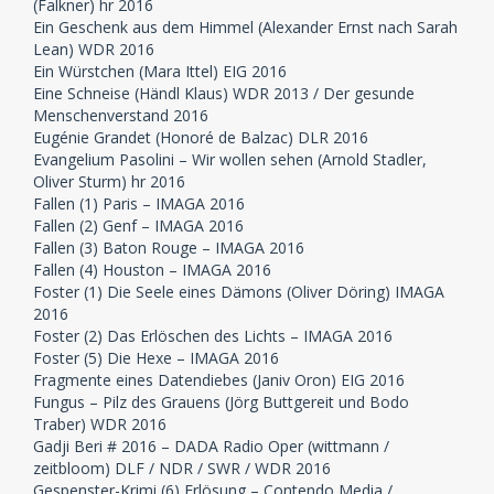
(Falkner) hr 2016
Ein Geschenk aus dem Himmel (Alexander Ernst nach Sarah
Lean) WDR 2016
Ein Würstchen (Mara Ittel) EIG 2016
Eine Schneise (Händl Klaus) WDR 2013 / Der gesunde
Menschenverstand 2016
Eugénie Grandet (Honoré de Balzac) DLR 2016
Evangelium Pasolini – Wir wollen sehen (Arnold Stadler,
Oliver Sturm) hr 2016
Fallen (1) Paris – IMAGA 2016
Fallen (2) Genf – IMAGA 2016
Fallen (3) Baton Rouge – IMAGA 2016
Fallen (4) Houston – IMAGA 2016
Foster (1) Die Seele eines Dämons (Oliver Döring) IMAGA
2016
Foster (2) Das Erlöschen des Lichts – IMAGA 2016
Foster (5) Die Hexe – IMAGA 2016
Fragmente eines Datendiebes (Janiv Oron) EIG 2016
Fungus – Pilz des Grauens (Jörg Buttgereit und Bodo
Traber) WDR 2016
Gadji Beri # 2016 – DADA Radio Oper (wittmann /
zeitbloom) DLF / NDR / SWR / WDR 2016
Gespenster-Krimi (6) Erlösung – Contendo Media /