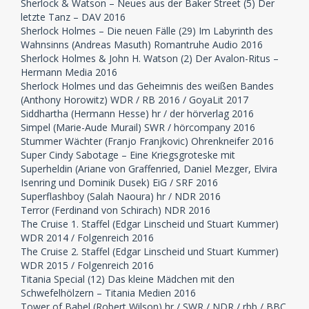
Sherlock & Watson – Neues aus der Baker Street (5) Der
letzte Tanz – DAV 2016
Sherlock Holmes – Die neuen Fälle (29) Im Labyrinth des
Wahnsinns (Andreas Masuth) Romantruhe Audio 2016
Sherlock Holmes & John H. Watson (2) Der Avalon-Ritus –
Hermann Media 2016
Sherlock Holmes und das Geheimnis des weißen Bandes
(Anthony Horowitz) WDR / RB 2016 / GoyaLit 2017
Siddhartha (Hermann Hesse) hr / der hörverlag 2016
Simpel (Marie-Aude Murail) SWR / hörcompany 2016
Stummer Wächter (Franjo Franjkovic) Ohrenkneifer 2016
Super Cindy Sabotage – Eine Kriegsgroteske mit
Superheldin (Ariane von Graffenried, Daniel Mezger, Elvira
Isenring und Dominik Dusek) EiG / SRF 2016
Superflashboy (Salah Naoura) hr / NDR 2016
Terror (Ferdinand von Schirach) NDR 2016
The Cruise 1. Staffel (Edgar Linscheid und Stuart Kummer)
WDR 2014 / Folgenreich 2016
The Cruise 2. Staffel (Edgar Linscheid und Stuart Kummer)
WDR 2015 / Folgenreich 2016
Titania Special (12) Das kleine Mädchen mit den
Schwefelhölzern – Titania Medien 2016
Tower of Babel (Robert Wilson) hr / SWR / NDR / rbb / BBC