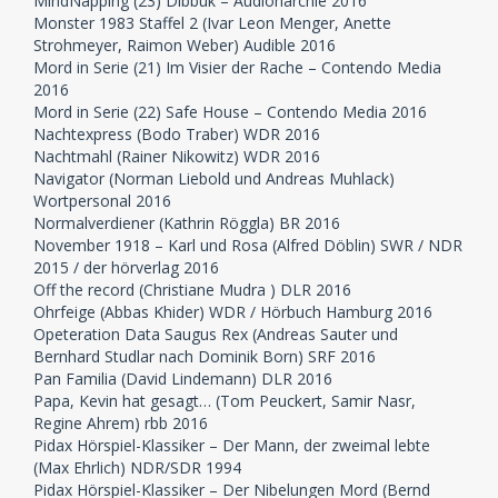
MindNapping (23) Dibbuk – Audionarchie 2016
Monster 1983 Staffel 2 (Ivar Leon Menger, Anette
Strohmeyer, Raimon Weber) Audible 2016
Mord in Serie (21) Im Visier der Rache – Contendo Media
2016
Mord in Serie (22) Safe House – Contendo Media 2016
Nachtexpress (Bodo Traber) WDR 2016
Nachtmahl (Rainer Nikowitz) WDR 2016
Navigator (Norman Liebold und Andreas Muhlack)
Wortpersonal 2016
Normalverdiener (Kathrin Röggla) BR 2016
November 1918 – Karl und Rosa (Alfred Döblin) SWR / NDR
2015 / der hörverlag 2016
Off the record (Christiane Mudra ) DLR 2016
Ohrfeige (Abbas Khider) WDR / Hörbuch Hamburg 2016
Opeteration Data Saugus Rex (Andreas Sauter und
Bernhard Studlar nach Dominik Born) SRF 2016
Pan Familia (David Lindemann) DLR 2016
Papa, Kevin hat gesagt… (Tom Peuckert, Samir Nasr,
Regine Ahrem) rbb 2016
Pidax Hörspiel-Klassiker – Der Mann, der zweimal lebte
(Max Ehrlich) NDR/SDR 1994
Pidax Hörspiel-Klassiker – Der Nibelungen Mord (Bernd