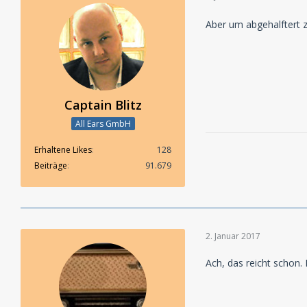
Aber um abgehalftert z
Captain Blitz
All Ears GmbH
Erhaltene Likes
128
Beiträge
91.679
2. Januar 2017
Ach, das reicht schon. 