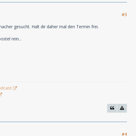
#3
acher gesucht. Halt dir daher mal den Termin frei.
stel rein...
odcast
#4