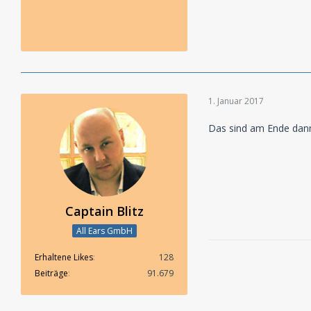
1. Januar 2017
Das sind am Ende dann 
Captain Blitz
All Ears GmbH
Erhaltene Likes
128
Beiträge
91.679