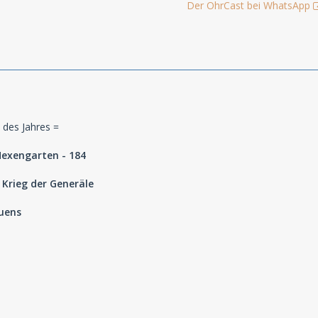
Der OhrCast bei WhatsApp
 des Jahres =
 Hexengarten - 184
Krieg der Generäle
auens