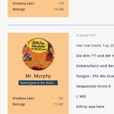
Erhaltene Likes
170
Beiträge
16.496
4. Januar 2017
Hier mal meine Top 25
Die drei ??? und der
Doberschütz und der 
Mr. Murphy
Fungus - Pilz des Gr
Stammgast in der Barbarabar
Gespenster-Krimi 6
I, Will
Erhaltene Likes
161
Beiträge
11.081
Killroy was here