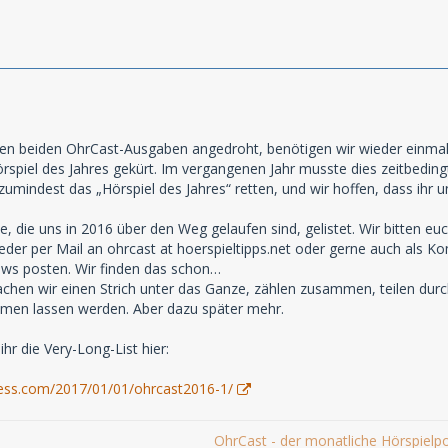
zten beiden OhrCast-Ausgaben angedroht, benötigen wir wieder einmal
spiel des Jahres gekürt. Im vergangenen Jahr musste dies zeitbedingt
umindest das „Hörspiel des Jahres“ retten, und wir hoffen, dass ihr u
le, die uns in 2016 über den Weg gelaufen sind, gelistet. Wir bitten e
eder per Mail an ohrcast at hoerspieltipps.net oder gerne auch als Ko
ews posten. Wir finden das schon…
hen wir einen Strich unter das Ganze, zählen zusammen, teilen durch 
men lassen werden. Aber dazu später mehr.
ihr die Very-Long-List hier:
ress.com/2017/01/01/ohrcast2016-1/
OhrCast - der monatliche Hörspielp