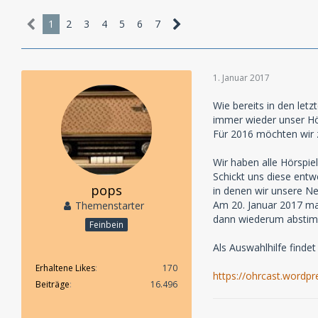
1
2
3
4
5
6
7
1. Januar 2017
Wie bereits in den let
immer wieder unser Hör
Für 2016 möchten wir z
Wir haben alle Hörspie
Schickt uns diese entw
pops
in denen wir unsere N
Am 20. Januar 2017 mac
Themenstarter
dann wiederum abstim
Feinbein
Als Auswahlhilfe findet 
Erhaltene Likes
170
https://ohrcast.wordp
Beiträge
16.496