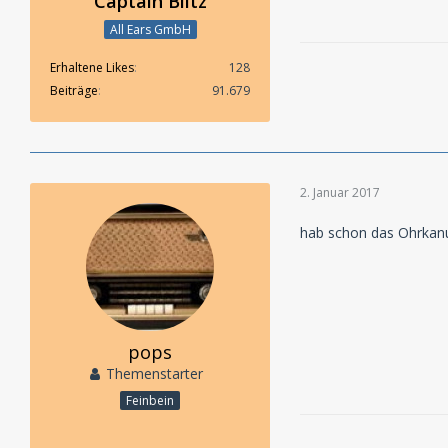
Captain Blitz
All Ears GmbH
Erhaltene Likes
128
Beiträge
91.679
2. Januar 2017
hab schon das Ohrkan
pops
Themenstarter
Feinbein