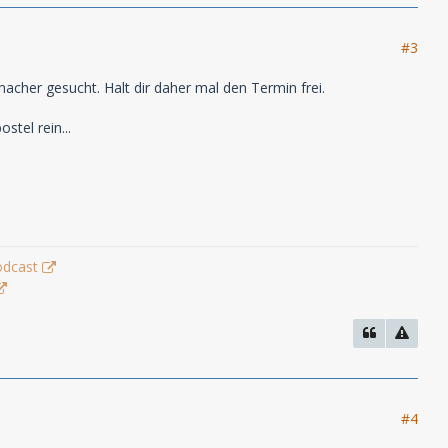
#3
acher gesucht. Halt dir daher mal den Termin frei.
stel rein...
odcast
#4