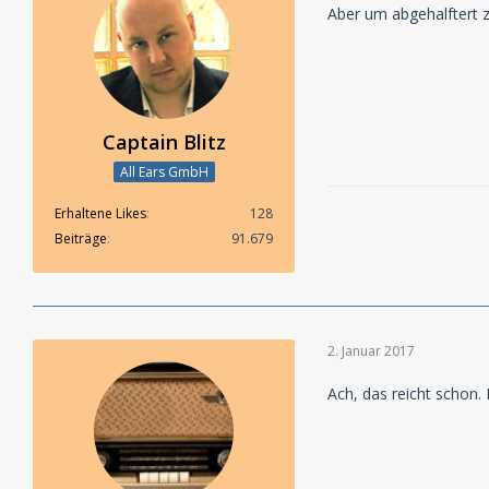
Aber um abgehalftert z
Captain Blitz
All Ears GmbH
Erhaltene Likes
128
Beiträge
91.679
2. Januar 2017
Ach, das reicht schon. 