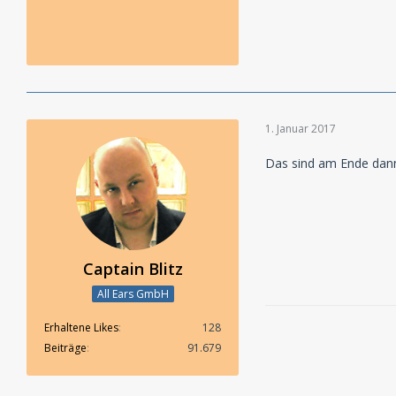
1. Januar 2017
Das sind am Ende dann 
Captain Blitz
All Ears GmbH
Erhaltene Likes
128
Beiträge
91.679