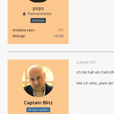
pops
Themenstarter
Feinbein
Erhaltene Likes
171
Beiträge
16.502
2. Januar 2017
Ich bin halt ein Pantoff
Wie ich sehe, plant d
Captain Blitz
All Ears GmbH