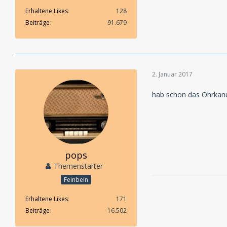
Erhaltene Likes
128
Beiträge
91.679
2. Januar 2017
hab schon das Ohrkan
pops
Themenstarter
Feinbein
Erhaltene Likes
171
Beiträge
16.502