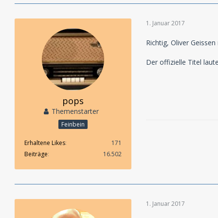
1. Januar 2017
Richtig, Oliver Geisse
Der offizielle Titel la
pops
Themenstarter
Feinbein
Erhaltene Likes
171
Beiträge
16.502
1. Januar 2017