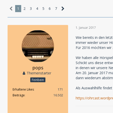
1
2
3
4
5
6
7
1. Januar 2017
Wie bereits in den let
immer wieder unser Hör
Für 2016 möchten wir z
Wir haben alle Hörspie
Schickt uns diese entw
pops
in denen wir unsere N
Am 20. Januar 2017 mac
Themenstarter
dann wiederum abstim
Feinbein
Als Auswahlhilfe findet 
Erhaltene Likes
171
Beiträge
16.502
https://ohrcast.wordp