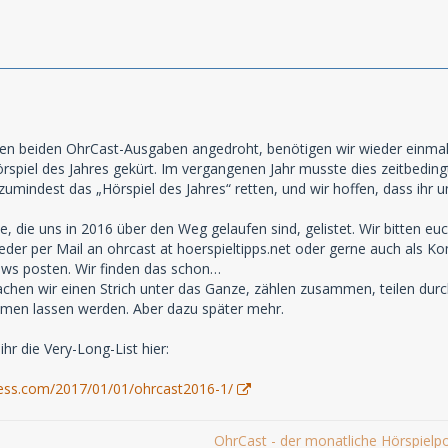
zten beiden OhrCast-Ausgaben angedroht, benötigen wir wieder einmal
spiel des Jahres gekürt. Im vergangenen Jahr musste dies zeitbedingt
umindest das „Hörspiel des Jahres“ retten, und wir hoffen, dass ihr u
le, die uns in 2016 über den Weg gelaufen sind, gelistet. Wir bitten e
eder per Mail an ohrcast at hoerspieltipps.net oder gerne auch als Ko
ews posten. Wir finden das schon…
hen wir einen Strich unter das Ganze, zählen zusammen, teilen durch 
men lassen werden. Aber dazu später mehr.
ihr die Very-Long-List hier:
ress.com/2017/01/01/ohrcast2016-1/
OhrCast - der monatliche Hörspielp