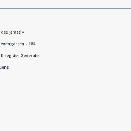
 des Jahres =
 Hexengarten - 184
Krieg der Generäle
auens