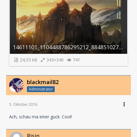
14611101_1104488786295212_8848510279764916784_n.jpg
24,53 kB
343×340
741
blackmail82
Administrator
5. Oktober 2016
Ach, schau ma einer guck. Cool!
Risin