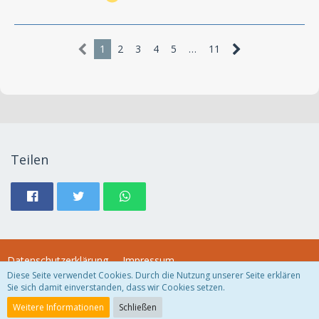
1
2
3
4
5
…
11
Teilen
Datenschutzerklärung
Impressum
Diese Seite verwendet Cookies. Durch die Nutzung unserer Seite erklären
Sie sich damit einverstanden, dass wir Cookies setzen.
Community-Software:
WoltLab Suite™
Weitere Informationen
Schließen