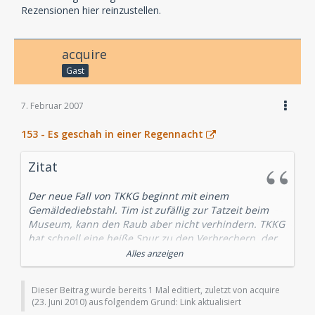
wahrscheinlich stärker als Tarzan ist (!) wird dem
Rezensionen hier reinzustellen.
Hörer atmosphärisch gut vermittelt.
Das Cover zeigt eine Szene, die im Hörspiel nicht
acquire
vorkommt: Die Szene, als versucht wird, das Strong-
Gast
Studio zu zerstören, kommt nur im Buch vor.
Fazit:
7. Februar 2007
Ein kurzweiliges und spannendes Hörspiel wird dem
Hörer hier geboten. Mich hat es gut unterhalten. Sehr
153 - Es geschah in einer Regennacht
empfehlenswert.
by Alexander Scherfling (
http://www.tkkg-
Zitat
site.de/de/hoeren/hoerspiele/serie/folge-
030/rezensionen/rezension/lesen/name/die-
Der neue Fall von TKKG beginnt mit einem
fitnessstudio-mafia.html#review
)
Gemäldediebstahl. Tim ist zufällig zur Tatzeit beim
Museum, kann den Raub aber nicht verhindern. TKKG
hat schnell eine heiße Spur zu den Verbrechern, der
sie sofort folgen. Doch auf einmal macht Karl eine
Alles anzeigen
unglaubliche Entdeckung...
Dieser Beitrag wurde bereits 1 Mal editiert, zuletzt von acquire
Dieses Thema gab es bei TKKG so noch nie. Positiv bei
(
23. Juni 2010
) aus folgendem Grund: Link aktualisiert
der neuen Produktion empfand ich, dass es nicht