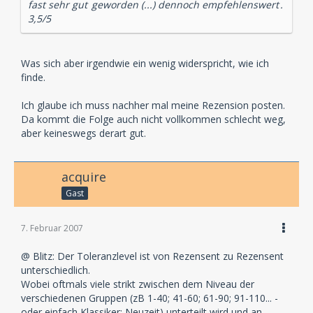
Overacting. Und Tim und Karl sind, wie meistens,
fast
sehr gut
geworden (...) dennoch
empfehlenswert
.
gleich gut.
3,5/5
Die Auswahl der Musik weiß zu gefallen. Auch
Geräusche und Effekte sind gut.
Was sich aber irgendwie ein wenig widerspricht, wie ich
finde.
Fazit: Wie schon Folge 152 ist diese Folge fast sehr gut
geworden. Schade, dass wenig Spannung aufkommt -
Ich glaube ich muss nachher mal meine Rezension posten.
dennoch empfehlenswert. 3,5/5 *
Da kommt die Folge auch nicht vollkommen schlecht weg,
by Alexander Scherfling
aber keineswegs derart gut.
acquire
Gast
7. Februar 2007
@ Blitz: Der Toleranzlevel ist von Rezensent zu Rezensent
unterschiedlich.
Wobei oftmals viele strikt zwischen dem Niveau der
verschiedenen Gruppen (zB 1-40; 41-60; 61-90; 91-110... -
oder einfach Klassiker: Neuzeit) unterteilt wird und an