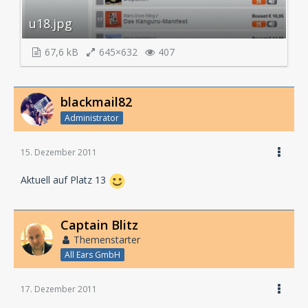
u18.jpg
67,6 kB
645×632
407
blackmail82
Administrator
15. Dezember 2011
Aktuell auf Platz 13
Captain Blitz
Themenstarter
All Ears GmbH
17. Dezember 2011