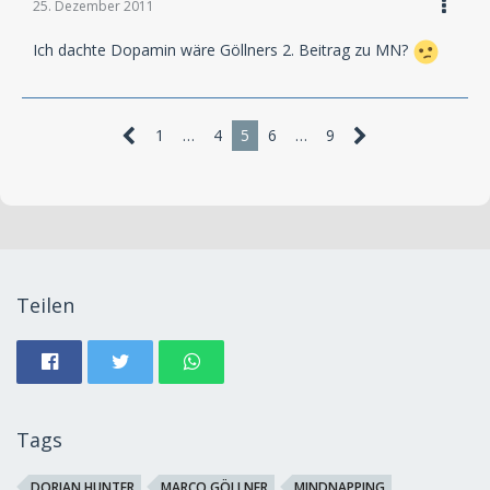
25. Dezember 2011
Ich dachte Dopamin wäre Göllners 2. Beitrag zu MN?
1
…
4
5
6
…
9
Teilen
Tags
DORIAN HUNTER
MARCO GÖLLNER
MINDNAPPING