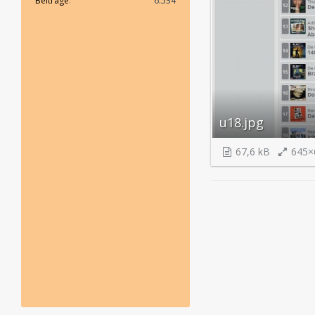
Beiträge
6.534
u18.jpg
67,6 kB
645×