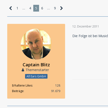
1
…
4
5
6
…
9
12. Dezember 2011
Die Folge ist bei Musi
Captain Blitz
Themenstarter
All Ears GmbH
Erhaltene Likes
128
Beiträge
91.679