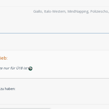
Giallo, Italo-Western, MindNapping, Poliziesch
ieb:
lge nur für Ü18 ist
 zu haben: