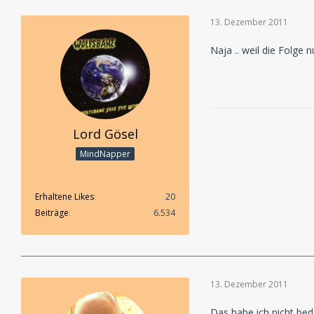
13. Dezember 2011
Naja .. weil die Folge n
Lord Gösel
MindNapper
Erhaltene Likes
20
Beiträge
6.534
13. Dezember 2011
Das habe ich nicht be