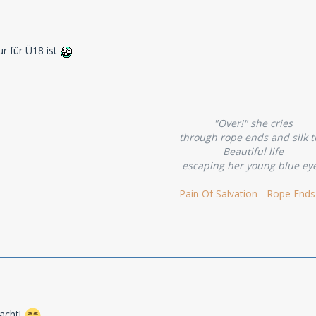
ur für Ü18 ist
"Over!" she cries
through rope ends and silk t
Beautiful life
escaping her young blue ey
Pain Of Salvation - Rope Ends
dacht!