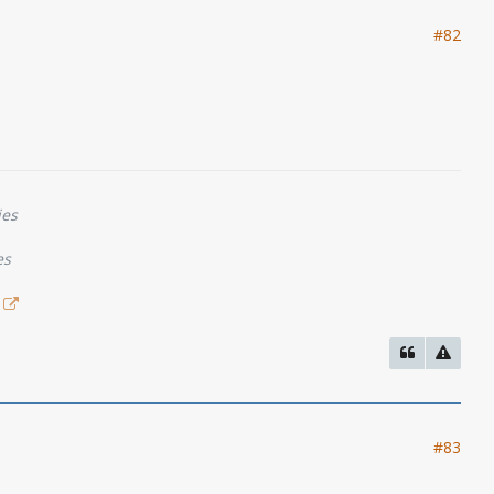
#82
ies
es
#83