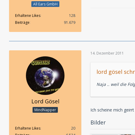
All Ears GmbH
Erhaltene Likes
128
Beiträge
91.679
14. Dezember 2011
lord gösel schr
Naja .. weil die Fo
Lord Gösel
Ich scheine mich geirrt
MindNapper
Bilder
Erhaltene Likes
20