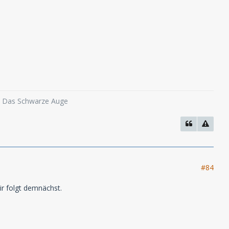
o, Das Schwarze Auge
#84
r folgt demnächst.