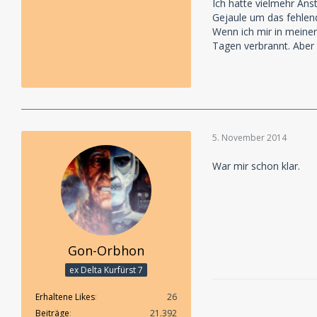
Ich hatte vielmehr An
Gejaule um das fehlende
Wenn ich mir in meiner
Tagen verbrannt. Aber 
5. November 2014
War mir schon klar.
Gon-Orbhon
ex Delta Kurfürst 7
Erhaltene Likes
26
Beiträge
21.392