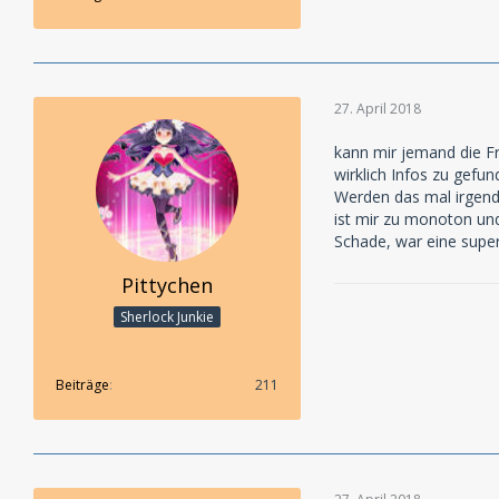
27. April 2018
kann mir jemand die F
wirklich Infos zu gefun
Werden das mal irgendw
ist mir zu monoton und 
Schade, war eine super
Pittychen
Sherlock Junkie
Beiträge
211