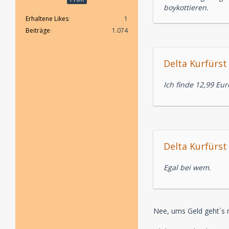
boykottieren.
Erhaltene Likes
1
Beiträge
1.074
Delta Kurfürst 
Ich finde 12,99 Eu
Delta Kurfürst 
Egal bei wem.
Nee, ums Geld geht´s m