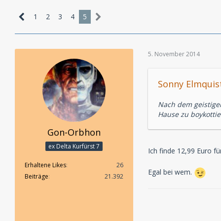
1
2
3
4
5
5. November 2014
Sonny Elmquist
Nach dem geistige
Hause zu boykotti
Gon-Orbhon
ex Delta Kurfürst 7
Ich finde 12,99 Euro f
Erhaltene Likes
26
Egal bei wem.
Beiträge
21.392