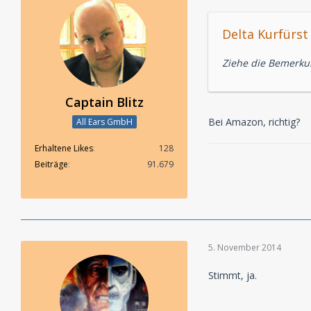
Delta Kurfürst 
Ziehe die Bemerkung
Captain Blitz
Bei Amazon, richtig?
All Ears GmbH
Erhaltene Likes
128
Beiträge
91.679
5. November 2014
Stimmt, ja.