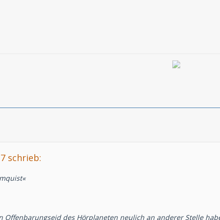
7 schrieb:
lmquist«
n Offenbarungseid des Hörplaneten neulich an anderer Stelle hab