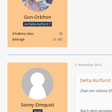
Gon-Orbhon
ex Delta Kurfürst 7
Erhaltene Likes
26
Beiträge
21.392
5. November 2014
Delta Kurfürst 
Zitat von »Sonny E
Sonny Elmquist
Nach dem geistige
Profi