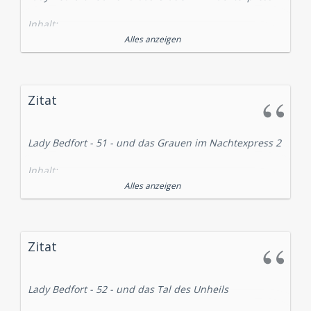
Inhalt:
folgt...
Alles anzeigen
Sprecher:
Lady Bedfort: Waltraut Habicht
Tim Denham: Jürgen Kluckert
Zitat
Vivien Henderson: Carmen Molinar
Inspektor Miller: Santiago Ziesmer
Inspektor Gomery: Bodo Wolf
Lady Bedfort - 51 - und das Grauen im Nachtexpress 2
erscheint am 09.03.2012
Inhalt:
folgt...
Alles anzeigen
Sprecher:
Lady Bedfort: Waltraut Habicht
Tim Denham: Jürgen Kluckert
Zitat
Vivien Henderson: Carmen Molinar
Inspektor Miller: Santiago Ziesmer
Inspektor Gomery: Bodo Wolf
Lady Bedfort - 52 - und das Tal des Unheils
erscheint am 09.03.2012