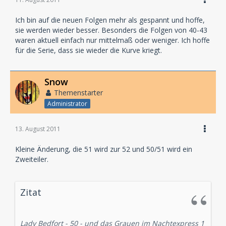
schließlich Schreie erklingen, ist allen klar: Norman ist
zurückgekehrt!
Ich bin auf die neuen Folgen mehr als gespannt und hoffe,
sie werden wieder besser. Besonders die Folgen von 40-43
Sprecher:
waren aktuell einfach nur mittelmaß oder weniger. Ich hoffe
Lady Bedfort: Waltraut Habicht
für die Serie, dass sie wieder die Kurve kriegt.
Tim Denham: Jürgen Kluckert
Vivien Henderson: Carmen Molinar
Inspektor Miller: Santiago Ziesmer
Snow
Inspektor Gomery: Bodo Wolf
Themenstarter
Administrator
erscheint am 09.03.2012
13. August 2011
Kleine Änderung, die 51 wird zur 52 und 50/51 wird ein
Zweiteiler.
Zitat
Lady Bedfort - 50 - und das Grauen im Nachtexpress 1