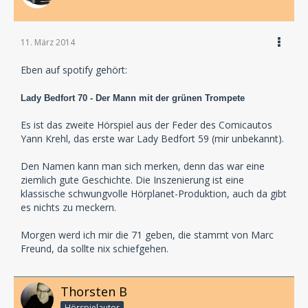
Und damit die Gänsehaut garantiert wird, ist der
Roman aus der Ich-Perspektive des Butlers erzählt -
11. März 2014
ihr seid also hautnah dabei, wenn Lichter im Gewitter
ausgehen, gruselige Geräusche das Herz schneller
Eben auf spotify gehört:
schlagen lassen und Patientenschreie durch dumpfe
Flure wabern.
Lady Bedfort 70 - Der Mann mit der grünen Trompete
Zusammen mit dem Taschenbuch wird auch das
Es ist das zweite Hörspiel aus der Feder des Comicautos
Hörbuch erscheinen, wir gehen von 5 Audio-CDs im
Yann Krehl, das erste war Lady Bedfort 59 (mir unbekannt).
Digipak aus.
Den Namen kann man sich merken, denn das war eine
Viele Grüße,
ziemlich gute Geschichte. Die Inszenierung ist eine
Dennis
klassische schwungvolle Hörplanet-Produktion, auch da gibt
es nichts zu meckern.
Morgen werd ich mir die 71 geben, die stammt von Marc
Freund, da sollte nix schiefgehen.
Thorsten B
Hörspielautor