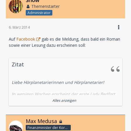
Themenstarter
Administrator
6. März 2014
Auf
Facebook
gab es die Meldung, dass bald ein Roman
sowie einer Lesung dazu erscheinen soll:
Zitat
Liebe Hörplanetarierinnen und Hörplanetarier!
In wenigen Wochen erscheint der erste Lady Bedfort
Roman. Der Arbeitstitel lautet "Die Stille des Todes".
Alles anzeigen
Der Roman spielt zu großen Teilen in einer düsteren
Nervenheilanstalt, in die der pumm...elige Butler
Max Medusa
einer euch allen bekannten Lady einschleusen lässt,
Finanzminister der Korporation
um mysteriösen Dingen auf den Grund zu gehen.