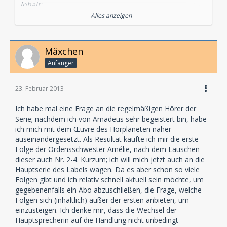
Inhalt:
In der Nähe von Kelsey geraten Lady Bedfort, Tim und
Alles anzeigen
Vivien in ein schlimmes Unwetter. Weil die Straßen
überschwemmt sind, suchen die drei in einem alten
Herrenhaus Zuflucht. Noch ein weiterer Gast wird in
Mäxchen
dieser Nacht erwartet. Norman, der geistesgestörte
Anfänger
Sohn der Drakes, ist aus dem Gefängnis
ausgebrochen. Der mehrfache Mörder hat
geschworen, sich an seinen Eltern zu rächen. Als
23. Februar 2013
schließlich Schreie erklingen, ist allen klar: Norman ist
zurückgekehrt!
Ich habe mal eine Frage an die regelmäßigen Hörer der
Serie; nachdem ich von Amadeus sehr begeistert bin, habe
Sprecher:
ich mich mit dem Œuvre des Hörplaneten näher
Lady Bedfort: Waltraut Habicht
auseinandergesetzt. Als Resultat kaufte ich mir die erste
Tim Denham: Jürgen Kluckert
Folge der Ordensschwester Amélie, nach dem Lauschen
Vivien Henderson: Carmen Molinar
dieser auch Nr. 2-4. Kurzum; ich will mich jetzt auch an die
Inspektor Miller: Santiago Ziesmer
Hauptserie des Labels wagen. Da es aber schon so viele
Inspektor Gomery: Bodo Wolf
Folgen gibt und ich relativ schnell aktuell sein möchte, um
gegebenenfalls ein Abo abzuschließen, die Frage, welche
erscheint am 11.05.2012
Folgen sich (inhaltlich) außer der ersten anbieten, um
einzusteigen. Ich denke mir, dass die Wechsel der
Hauptsprecherin auf die Handlung nicht unbedingt