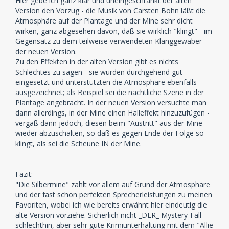
Hier gebe ich ganz klar und uneingeschränkt der alten
Version den Vorzug - die Musik von Carsten Bohn läßt die
Atmosphäre auf der Plantage und der Mine sehr dicht
wirken, ganz abgesehen davon, daß sie wirklich "klingt" - im
Gegensatz zu dem teilweise verwendeten Klanggewaber
der neuen Version.
Zu den Effekten in der alten Version gibt es nichts
Schlechtes zu sagen - sie wurden durchgehend gut
eingesetzt und unterstützten die Atmosphäre ebenfalls
ausgezeichnet; als Beispiel sei die nächtliche Szene in der
Plantage angebracht. In der neuen Version versuchte man
dann allerdings, in der Mine einen Halleffekt hinzuzufügen -
vergaß dann jedoch, diesen beim "Austritt" aus der Mine
wieder abzuschalten, so daß es gegen Ende der Folge so
klingt, als sei die Scheune IN der Mine.
Fazit:
"Die Silbermine" zählt vor allem auf Grund der Atmosphäre
und der fast schon perfekten Sprecherleistungen zu meinen
Favoriten, wobei ich wie bereits erwähnt hier eindeutig die
alte Version vorziehe. Sicherlich nicht _DER_ Mystery-Fall
schlechthin, aber sehr gute Krimiunterhaltung mit dem "Allie