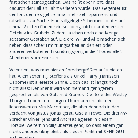
fast schon seinesgleichen. Das heißt aber nicht, dass
dadurch der Fall an Fahrt verlieren würde. Das Gegenteil ist
der Fall, denn es geht einmal mehr sehr spannend und
rätselhaft zur Sache. Eine stillgelegte Silbermine, in der auf
einmal Gold zu finden sein soll bringt nicht nur den ersten
Detektiv ins Grübeln. Zudem tauchen noch eine Menge
seltsamer Gestalten auf. Die drei ??? und Allie machen sich
neben klassischer Ermittlungsarbeit an den ein oder
anderen verbotenen Erkundungsgang in die "Todesfalle".
Abenteuer vom Feinsten.
Wahnsinn, was man hier an Sprechergrößen aufzubieten
hat. Allein schon F.J. Steffens als Onkel Harry (Harrisson
Osborne) ist allererste Sahne. Doch das ist längst noch
nicht alles: Der Sheriff wird von niemand geringerem
gesprochen als von Gottfried Kramer. Die Rolle des Wesley
Thurgood übernimmt Jürgen Thormann und die der
liebenswerten Mrs Macomber, die aber dennoch in den
Verdacht von Justus Jonas gerät, Gisela Trowe. Die drei ???-
Sprecher Oliver, Jens und Andreas agieren in diesem
Hörspiel weiterhin völlig überzeugend, so dass einem gar
nichts anderes übrig bleibt als diesen Punkt mit SEHR GUT
zu bewerten.