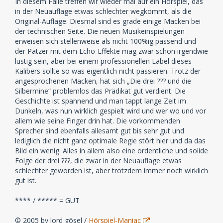
In diesem Falle treffen wir wieder mal auf ein Hörspiel, das
in der Neuauflage etwas schlechter wegkommt, als die
Original-Auflage. Diesmal sind es grade einige Macken bei
der technischen Seite. Die neuen Musikeinspielungen
erweisen sich stellenweise als nicht 100%ig passend und
der Patzer mit dem Echo-Effekte mag zwar schon irgendwie
lustig sein, aber bei einem professionellen Label dieses
Kalibers sollte so was eigentlich nicht passieren. Trotz der
angesprochenen Macken, hat sich „Die drei ??? und die
Silbermine“ problemlos das Prädikat gut verdient: Die
Geschichte ist spannend und man tappt lange Zeit im
Dunkeln, was nun wirklich gespielt wird und wer wo und vor
allem wie seine Finger drin hat. Die vorkommenden
Sprecher sind ebenfalls allesamt gut bis sehr gut und
lediglich die nicht ganz optimale Regie stört hier und da das
Bild ein wenig. Alles in allem also eine ordentliche und solide
Folge der drei ???, die zwar in der Neuauflage etwas
schlechter geworden ist, aber trotzdem immer noch wirklich
gut ist.
**** / ***** = GUT
© 2005 by lord gösel /
Hörspiel-Maniac