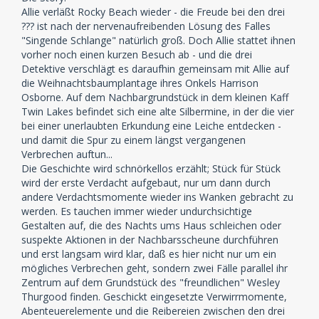
Allie verläßt Rocky Beach wieder - die Freude bei den drei
??? ist nach der nervenaufreibenden Lösung des Falles
"Singende Schlange" natürlich groß. Doch Allie stattet ihnen
vorher noch einen kurzen Besuch ab - und die drei
Detektive verschlägt es daraufhin gemeinsam mit Allie auf
die Weihnachtsbaumplantage ihres Onkels Harrison
Osborne. Auf dem Nachbargrundstück in dem kleinen Kaff
Twin Lakes befindet sich eine alte Silbermine, in der die vier
bei einer unerlaubten Erkundung eine Leiche entdecken -
und damit die Spur zu einem längst vergangenen
Verbrechen auftun...
Die Geschichte wird schnörkellos erzählt; Stück für Stück
wird der erste Verdacht aufgebaut, nur um dann durch
andere Verdachtsmomente wieder ins Wanken gebracht zu
werden. Es tauchen immer wieder undurchsichtige
Gestalten auf, die des Nachts ums Haus schleichen oder
suspekte Aktionen in der Nachbarsscheune durchführen
und erst langsam wird klar, daß es hier nicht nur um ein
mögliches Verbrechen geht, sondern zwei Fälle parallel ihr
Zentrum auf dem Grundstück des "freundlichen" Wesley
Thurgood finden. Geschickt eingesetzte Verwirrmomente,
Abenteuerelemente und die Reibereien zwischen den drei