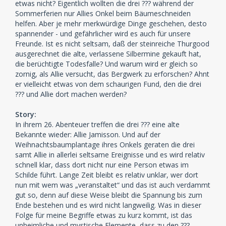
etwas nicht? Eigentlich wollten die drei ??? während der
Sommerferien nur Allies Onkel beim Bäumeschneiden
helfen. Aber je mehr merkwürdige Dinge geschehen, desto
spannender - und gefährlicher wird es auch für unsere
Freunde. Ist es nicht seltsam, daß der steinreiche Thurgood
ausgerechnet die alte, verlassene Silbermine gekauft hat,
die berüchtigte Todesfalle? Und warum wird er gleich so
zornig, als Allie versucht, das Bergwerk zu erforschen? Ahnt
er vielleicht etwas von dem schaurigen Fund, den die drei
??? und Allie dort machen werden?
Story:
In ihrem 26. Abenteuer treffen die drei ??? eine alte
Bekannte wieder: Allie Jamisson. Und auf der
Weihnachtsbaumplantage ihres Onkels geraten die drei
samt Allie in allerlei seltsame Ereignisse und es wird relativ
schnell klar, dass dort nicht nur eine Person etwas im
Schilde führt. Lange Zeit bleibt es relativ unklar, wer dort
nun mit wem was „veranstaltet“ und das ist auch verdammt
gut so, denn auf diese Weise bleibt die Spannung bis zum
Ende bestehen und es wird nicht langweilig. Was in dieser
Folge für meine Begriffe etwas zu kurz kommt, ist das
unheimliche und mystische Elemente, dass zu den ???