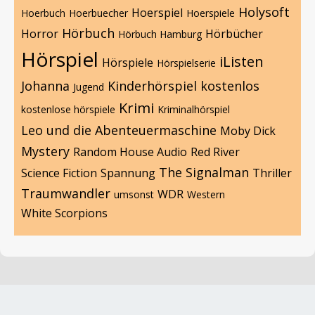
Holysoft
Hoerspiel
Hoerbuch
Hoerbuecher
Hoerspiele
Hörbuch
Horror
Hörbücher
Hörbuch Hamburg
Hörspiel
iListen
Hörspiele
Hörspielserie
Johanna
Kinderhörspiel
kostenlos
Jugend
Krimi
kostenlose hörspiele
Kriminalhörspiel
Leo und die Abenteuermaschine
Moby Dick
Mystery
Random House Audio
Red River
The Signalman
Science Fiction
Spannung
Thriller
Traumwandler
WDR
umsonst
Western
White Scorpions