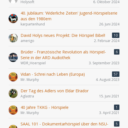
Holysoft
6. Oktober 2024
40. Jubiläum: 'Widerliche Zeiten' Jugend-Hörspielserie
aus den 1980ern
karpartenhund
26. Juni 2024
David Holys neues Projekt: Die Hörspiel Bibel!
10
amerigo
2. Februar 2024
Brüder - Französische Revolution als Hörspiel-
6
Serie in der ARD Audiothek
WDR_Hoerspiel
3. September 2023
Vidan - Schrei nach Leben (Europa)
57
Mr. Murphy
4. August 2023
Der Tag des Adlers von Eldar Elrador
Aglastra
15. Juni 2021
40 Jahre TKKG - Hörspiele
1
Mr. Murphy
3. April 2021
SAAL 101 - Dokumentarhörspiel über den NSU-
5