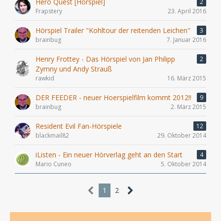
Hero Quest [Hörspiel]
2
Frapstery
23. April 2016
Hörspiel Trailer "Kohltour der reitenden Leichen"
3
brainbug
7. Januar 2016
Henry Frottey - Das Hörspiel von Jan Philipp
2
Zymny und Andy Strauß
rawkid
16. März 2015
DER FEEDER - neuer Hoerspielfilm kommt 2012!!
9
brainbug
2. März 2015
Resident Evil Fan-Hörspiele
12
blackmail82
29. Oktober 2014
iListen - Ein neuer Hörverlag geht an den Start
4
Mario Cuneo
5. Oktober 2014
1
2