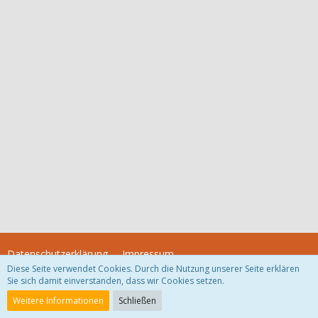
Datenschutzerklärung
Impressum
Diese Seite verwendet Cookies. Durch die Nutzung unserer Seite erklären
Sie sich damit einverstanden, dass wir Cookies setzen.
Community-Software:
WoltLab Suite™
Weitere Informationen
Schließen