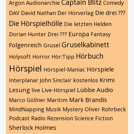
Captain Blitz
Argon
Audionarchie
Comedy
Die drei ???
DAV
David Nathan
Der Hörverlag
Die Hörspielhölle
Die letzten Helden
Europa
Dorian Hunter
Drei ???
Fantasy
Gruselkabinett
Folgenreich
Grusel
Hörbuch
Holysoft
Horror
Hör:Tipp
Hörspiel
Hörspiele
Hörspiel-Maniac
Krimi
Interplanar
John Sinclair
kostenlos
Lesung
Lübbe Audio
live
Live-Hörspiel
Mark Brandis
Marco Göllner
Maritim
MindNapping
Musik
Mystery
Oliver Rohrbeck
Podcast
Radio
Rezension
Science Fiction
Sherlock Holmes