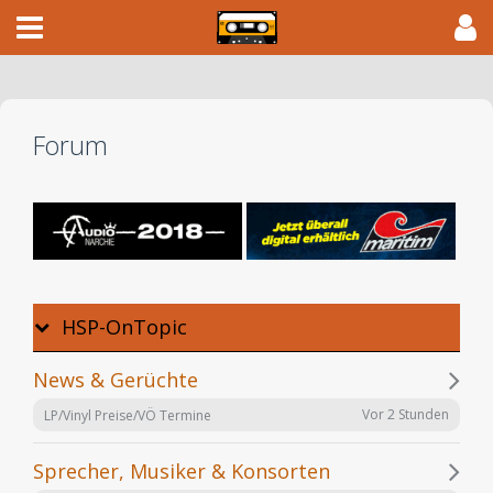
Forum
HSP-OnTopic
News & Gerüchte
Vor 2 Stunden
LP/Vinyl Preise/VÖ Termine
Sprecher, Musiker & Konsorten