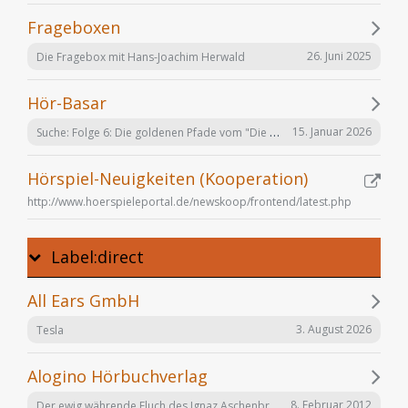
Frageboxen
26. Juni 2025
Die Fragebox mit Hans-Joachim Herwald
Hör-Basar
Suche: Folge 6: Die goldenen Pfade vom "Die Elfen" Hörspiel von Bernhard Hennen
15. Januar 2026
Hörspiel-Neuigkeiten (Kooperation)
http://www.hoerspieleportal.de/newskoop/frontend/latest.php
Label:direct
All Ears GmbH
3. August 2026
Tesla
Alogino Hörbuchverlag
Der ewig währende Fluch des Ignaz Aschenbrenner
8. Februar 2012