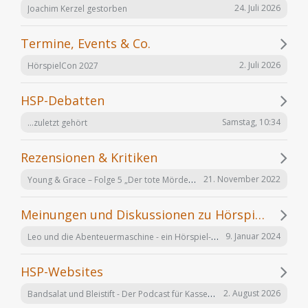
24. Juli 2026
Joachim Kerzel gestorben
Termine, Events & Co.
2. Juli 2026
HörspielCon 2027
HSP-Debatten
Samstag, 10:34
...zuletzt gehört
Rezensionen & Kritiken
Young & Grace – Folge 5 „Der tote Mörder“ von TOS Hörfabrik
21. November 2022
Meinungen und Diskussionen zu Hörspielen und Hörbüchern
Leo und die Abenteuermaschine - ein Hörspiel-Desaster mit Happy End
9. Januar 2024
HSP-Websites
Bandsalat und Bleistift - Der Podcast für Kassetten-Kinder
2. August 2026