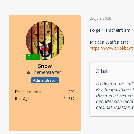
25. Juni 2026
Folge 1 erscheint am 
Mit den Waffen einer F
https://www.bookbeat
Online
Snow
Zitat
Themenstarter
Administrator
Zu Beginn der 1920
Psychoanalytikers
Erhaltene Likes
393
Diesmal ist seinen
Beiträge
24.317
befindet sich nich
diesmal Staatsanwa