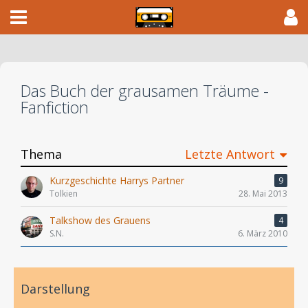
Das Buch der grausamen Träume -
Fanfiction
Thema
Letzte Antwort
Kurzgeschichte Harrys Partner
9
Tolkien
28. Mai 2013
Talkshow des Grauens
4
S.N.
6. März 2010
Darstellung