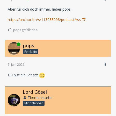
Aber für dich doch immer, lieber pops:
https://anchor.fm/s/113233098/podcast/rss
pops gefällt das.
Online
pops
Feinbein
5. Juni 2026
Du bist ein Schatz
Lord Gösel
Themenstarter
MindNapper