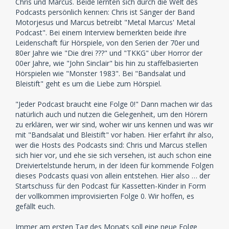
Chris und Marcus. Beide lernten sich durch die Welt des
Podcasts persönlich kennen: Chris ist Sänger der Band
Motorjesus und Marcus betreibt "Metal Marcus' Metal
Podcast". Bei einem Interview bemerkten beide ihre
Leidenschaft für Hörspiele, von den Serien der 70er und
80er Jahre wie "Die drei ???" und "TKKG" über Horror der
00er Jahre, wie "John Sinclair" bis hin zu staffelbasierten
Hörspielen wie "Monster 1983". Bei "Bandsalat und
Bleistift" geht es um die Liebe zum Hörspiel.
"Jeder Podcast braucht eine Folge 0!" Dann machen wir das
natürlich auch und nutzen die Gelegenheit, um den Hörern
zu erklären, wer wir sind, woher wir uns kennen und was wir
mit "Bandsalat und Bleistift" vor haben. Hier erfahrt ihr also,
wer die Hosts des Podcasts sind: Chris und Marcus stellen
sich hier vor, und ehe sie sich versehen, ist auch schon eine
Dreiviertelstunde herum, in der Ideen für kommende Folgen
dieses Podcasts quasi von allein entstehen. Hier also … der
Startschuss für den Podcast für Kassetten-Kinder in Form
der vollkommen improvisierten Folge 0. Wir hoffen, es
gefällt euch.
Immer am ersten Tag des Monats soll eine neue Folge