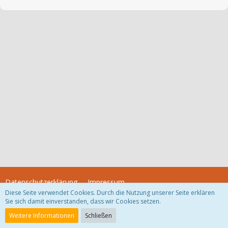
Datenschutzerklärung
Impressum
Diese Seite verwendet Cookies. Durch die Nutzung unserer Seite erklären
Sie sich damit einverstanden, dass wir Cookies setzen.
Community-Software:
WoltLab Suite™
Weitere Informationen
Schließen