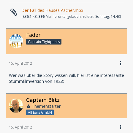
Der Fall des Hauses Ascher.mp3
(836,1 kB,
396
Mal heruntergeladen, zuletzt:
Sonntag, 14:43
)
Fader
Captain Tightpants
15. April 2012
Wer was über die Story wissen will, hier ist eine interessante
Stummfilmversion von 1928:
Captain Blitz
Themenstarter
All Ears GmbH
15. April 2012