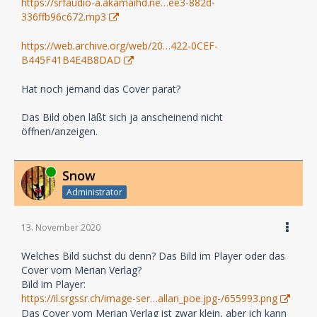
https://srfaudio-a.akamaihd.ne…ee3-882d-
336ffb96c672.mp3
https://web.archive.org/web/20…422-0CEF-
B445F41B4E4B8DAD
Hat noch jemand das Cover parat?
Das Bild oben läßt sich ja anscheinend nicht
öffnen/anzeigen.
Online
Snow
Administrator
13. November 2020
Welches Bild suchst du denn? Das Bild im Player oder das
Cover vom Merian Verlag?
Bild im Player:
https://il.srgssr.ch/image-ser…allan_poe.jpg-/655993.png
Das Cover vom Merian Verlag ist zwar klein, aber ich kann