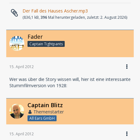
Der Fall des Hauses Ascher.mp3
(836,1 kB,
396
Mal heruntergeladen, zuletzt:
2. August 2026
)
Fader
Captain Tightpants
15. April 2012
Wer was über die Story wissen will, hier ist eine interessante
Stummfilmversion von 1928:
Captain Blitz
Themenstarter
All Ears GmbH
15. April 2012