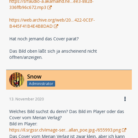
https://srfaudio-a.akamaihd.ne…ee3-882d-
336ffb96c672.mp3
https://web.archive.org/web/20…422-0CEF-
B445F41B4E4B8DAD
Hat noch jemand das Cover parat?
Das Bild oben läßt sich ja anscheinend nicht
öffnen/anzeigen.
Snow
Administrator
13. November 2020
Welches Bild suchst du denn? Das Bild im Player oder das
Cover vom Merian Verlag?
Bild im Player:
https://il.srgssr.ch/image-ser…allan_poe.jpg-/655993.png
Das Cover vom Merian Verlag ist zwar klein, aber ich kann