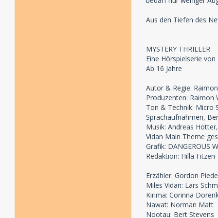
bedarf nur weniger Aug
Aus den Tiefen des Ne
MYSTERY THRILLER
Eine Hörspielserie vo
Ab 16 Jahre
Autor & Regie: Raimo
Produzenten: Raimon 
Ton & Technik: Micro 
Sprachaufnahmen, Ber
Musik: Andreas Hötter,
Vidan Main Theme gesc
Grafik: DANGEROUS W
Redaktion: Hilla Fitzen
Erzähler: Gordon Pied
Miles Vidan: Lars Schm
Kirima: Corinna Dore
Nawat: Norman Matt
Nootau: Bert Stevens