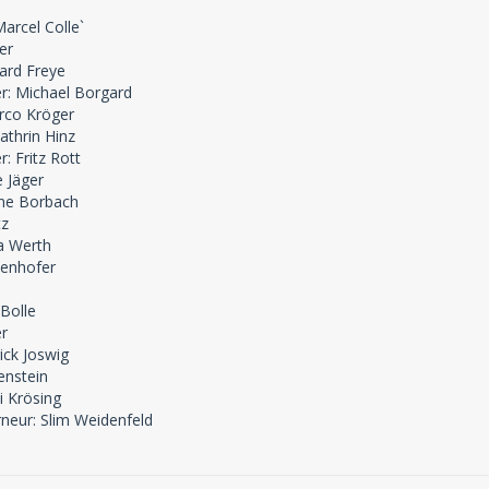
arcel Colle`
er
hard Freye
er: Michael Borgard
arco Kröger
athrin Hinz
: Fritz Rott
e Jäger
nne Borbach
tz
a Werth
zenhofer
 Bolle
er
ick Joswig
enstein
i Krösing
neur: Slim Weidenfeld