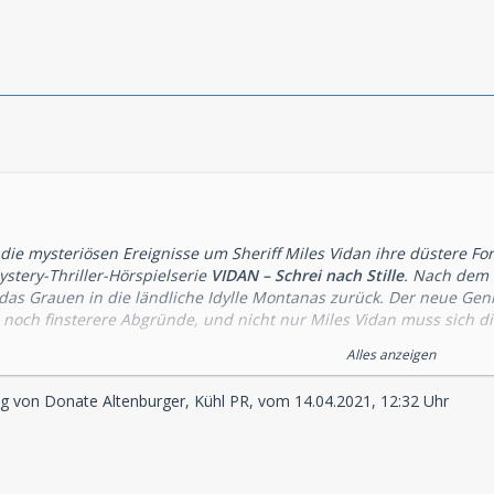
 die mysteriösen Ereignisse um Sheriff Miles Vidan ihre düstere Fo
Mystery-Thriller-Hörspielserie
VIDAN – Schrei nach Stille
. Nach dem f
 das Grauen in die ländliche Idylle Montanas zurück. Der neue Gen
 noch finsterere Abgründe, und nicht nur Miles Vidan muss sich di
ertragen? Die zehn Folgen der zweiten Staffel erscheinen zeitgleic
Alles anzeigen
Box.
ng von Donate Altenburger, Kühl PR, vom 14.04.2021, 12:32 Uhr
nd vergangen, seit Miles Vidan der fremdartigen Substanz Black J
n und raubt Menschen den Verstand. Jetzt ist der Alltag nach Blac
 beherrscht die Gedanken der Bewohner. Selbst jene, die von den
en Träumen heimgesucht. Es bedarf nur weniger Augenblicke, bis 