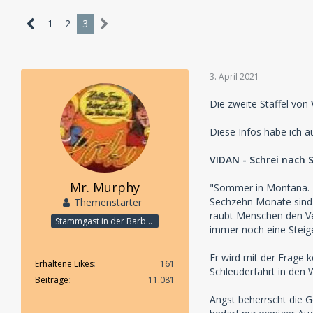
1
2
3
3. April 2021
Die zweite Staffel von
Diese Infos habe ich 
VIDAN - Schrei nach St
Mr. Murphy
"Sommer in Montana.
Sechzehn Monate sind v
Themenstarter
raubt Menschen den Ver
Stammgast in der Barbarabar
immer noch eine Steige
Er wird mit der Frage 
Erhaltene Likes
161
Schleuderfahrt in den
Beiträge
11.081
Angst beherrscht die 