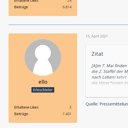
Erhaltene Likes
24
Beiträge
6.814
15. April 2021
Zitat
[A]m 7. Mai finden
die 2. Staffel der 
nach Leben
) kehrt
ello
die Hörer*innen in
menschliche Geist 
Erleuchteter
und als Audio-CD-
Quelle: Pressemitteilu
Sechzehn Monate si
Erhaltene Likes
3
kranken Weiterlebe
Beiträge
7.401
trügerisch: Angst
werden von düster