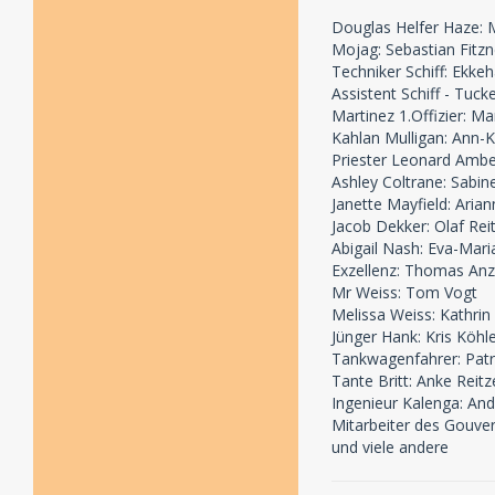
Douglas Helfer Haze: M
Mojag: Sebastian Fitzn
Techniker Schiff: Ekke
Assistent Schiff - Tuck
Martinez 1.Offizier: M
Kahlan Mulligan: Ann-K
Priester Leonard Amber
Ashley Coltrane: Sabin
Janette Mayfield: Aria
Jacob Dekker: Olaf Rei
Abigail Nash: Eva-Mari
Exzellenz: Thomas An
Mr Weiss: Tom Vogt
Melissa Weiss: Kathrin
Jünger Hank: Kris Köhl
Tankwagenfahrer: Patr
Tante Britt: Anke Reitz
Ingenieur Kalenga: And
Mitarbeiter des Gouver
und viele andere