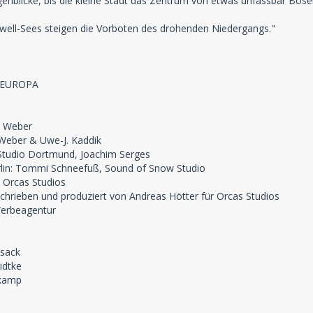
enblicke, bis die kleine Stadt das Zentrum von etwas unfassbar Böse
well-Sees steigen die Vorboten des drohenden Niedergangs."
n EUROPA
n Weber
Weber & Uwe-J. Kaddik
Studio Dortmund, Joachim Serges
lin: Tommi Schneefuß, Sound of Snow Studio
 Orcas Studios
hrieben und produziert von Andreas Hötter für Orcas Studios
erbeagentur
esack
idtke
nkamp