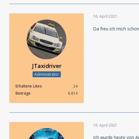
unfassbar Bösem w
Auch bei VIDAN Sta
16. April 2021
Hörspiel-Serie. Da
und komplexer als 
Da freu ich mich schon
bereits vertraut, 
Hörer werden mit a
Grenzen des Ertrag
das Ergebnis lässt
»Was geschieht, w
JTaxidriver
Erneut begleiten d
Administrator
einst beschauliche
grauenhafter Ereig
Erhaltene Likes
24
Alpträumen heimges
Geheimnisvolle Leb
Beiträge
6.814
Katastrophe, und a
Ermittlungen wird 
Die erste Staffel 
knapp 7 Mio. Mal g
16. April 2021
Redakteurin bei So
bei den Hörern so g
Ich wurde heute von Am