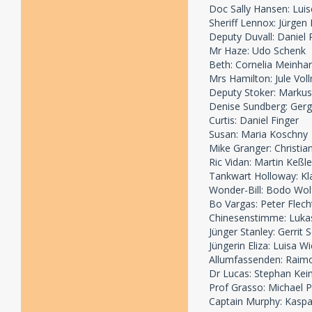
Doc Sally Hansen: Lui
Sheriff Lennox: Jürgen 
Deputy Duvall: Daniel
Mr Haze: Udo Schenk
Beth: Cornelia Meinhar
Mrs Hamilton: Jule Vol
Deputy Stoker: Markus
Denise Sundberg: Ger
Curtis: Daniel Finger
Susan: Maria Koschny
Mike Granger: Christia
Ric Vidan: Martin Keßle
Tankwart Holloway: K
Wonder-Bill: Bodo Wol
Bo Vargas: Peter Flech
Chinesenstimme: Luka
Jünger Stanley: Gerrit
Jüngerin Eliza: Luisa W
Allumfassenden: Raim
Dr Lucas: Stephan Kei
Prof Grasso: Michael 
Captain Murphy: Kaspar