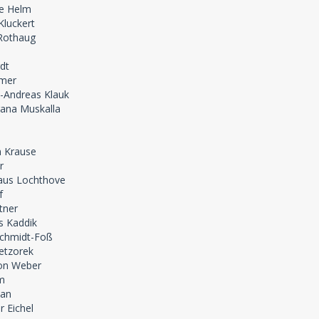
se Helm
Kluckert
 Rothaug
dt
lmer
-Andreas Klauk
gana Muskalla
n Krause
r
laus Lochthove
f
tner
s Kaddik
 Schmidt-Foß
ietzorek
on Weber
m
Pan
 Eichel