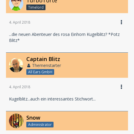
TurboTorte
Timelord
4. April 2018
...die neuen Abenteuer des rosa Einhorn Kugelblitz? *Potz
Blitz*
Captain Blitz
Themenstarter
All Ears GmbH
4. April 2018
Kugelblitz...auch ein interessantes Stichwort...
Snow
Administrator