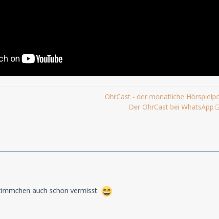
OhrCast - der monatliche Hörspielp
Der OhrCast bei WhatsApp
Stimmchen auch schon vermisst.