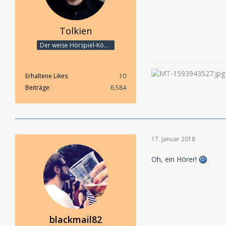
Tolkien
Der weise Hörspiel-König
Erhaltene Likes
10
Beiträge
6.584
17. Januar 2018
Oh, ein Hörer!
blackmail82