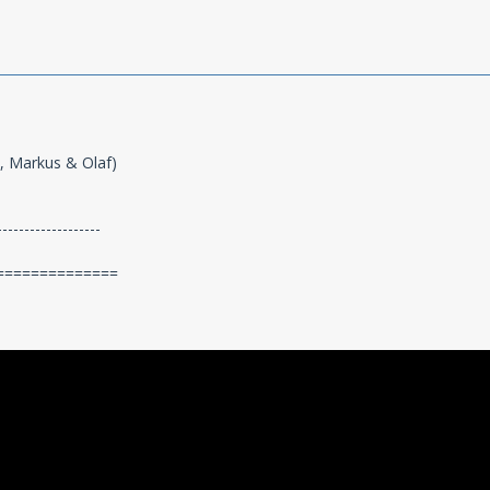
n, Markus & Olaf)
-------------------
==============