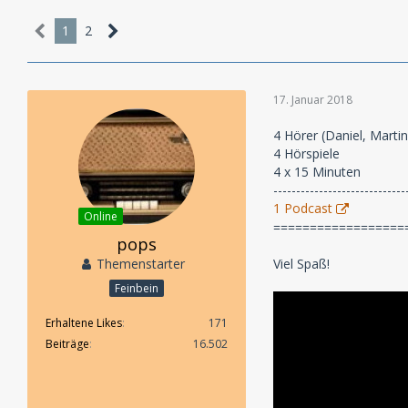
1
2
17. Januar 2018
4 Hörer (Daniel, Marti
4 Hörspiele
4 x 15 Minuten
-----------------------------
1 Podcast
Online
==================
pops
Themenstarter
Viel Spaß!
Feinbein
Erhaltene Likes
171
Beiträge
16.502