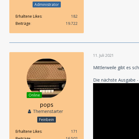
Administrator
Erhaltene Likes
182
Beiträge
19.722
11. Juli 2021
Mittlerweile gibt es sc
Die nächste Ausgabe - 
Online
pops
Themenstarter
Feinbein
Erhaltene Likes
171
Beiträge
16.502