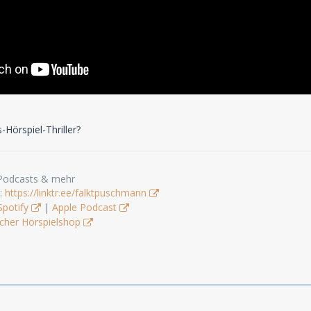
-Hörspiel-Thriller?
 Podcasts & mehr
s:
https://linktr.ee/falktpuschmann
Spotify
|
Apple Podcast
cher Hörspielshop