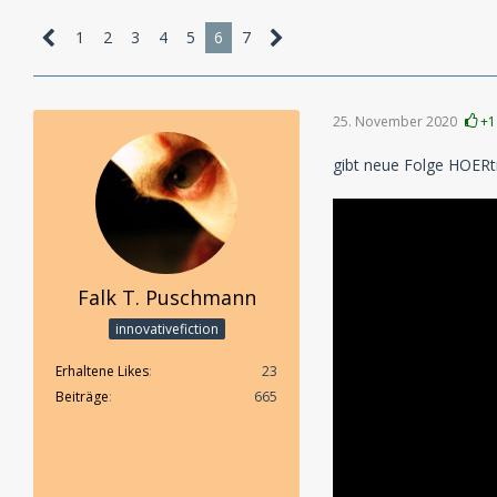
1
2
3
4
5
6
7
25. November 2020
+1
gibt neue Folge HOERtra
Falk T. Puschmann
innovativefiction
Erhaltene Likes
23
Beiträge
665