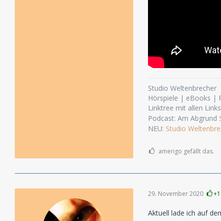
Studio Weltenbrecher
Hörspiele | eBooks |
Linktree mit allen Link
Podcast: Am Abgrund
NEU:
Studio Weltenbre
amerigo gefällt das.
29. November 2020
+1
Aktuell lade ich auf d