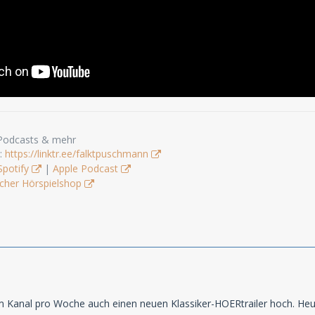
 Podcasts & mehr
s:
https://linktr.ee/falktpuschmann
Spotify
|
Apple Podcast
cher Hörspielshop
em Kanal pro Woche auch einen neuen Klassiker-HOERtrailer hoch. Heu