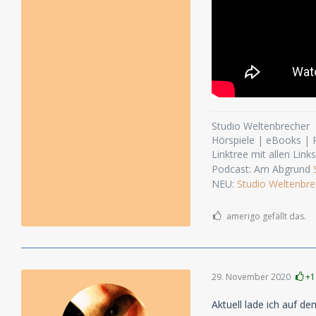
Studio Weltenbrecher
Hörspiele | eBooks |
Linktree mit allen Link
Podcast: Am Abgrund
NEU:
Studio Weltenbre
amerigo gefällt das.
29. November 2020
+1
Aktuell lade ich auf d