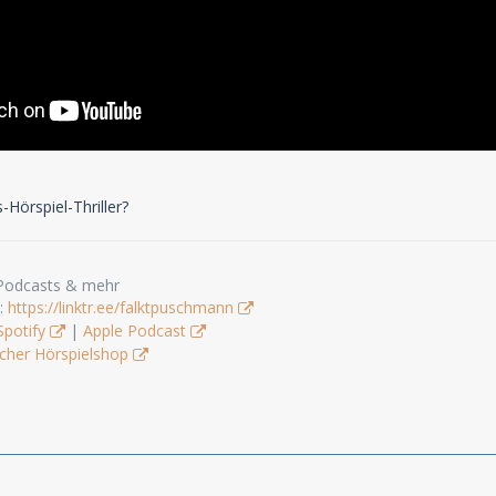
-Hörspiel-Thriller?
 Podcasts & mehr
s:
https://linktr.ee/falktpuschmann
Spotify
|
Apple Podcast
cher Hörspielshop