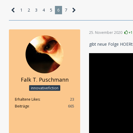
1
2
3
4
5
6
7
25. November 2020
+1
gibt neue Folge HOERtra
Falk T. Puschmann
innovativefiction
Erhaltene Likes
23
Beiträge
665