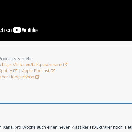
 Podcasts & mehr
s:
https://linktr.ee/falktpuschmann
Spotify
|
Apple Podcast
cher Hörspielshop
em Kanal pro Woche auch einen neuen Klassiker-HOERtrailer hoch. Heu