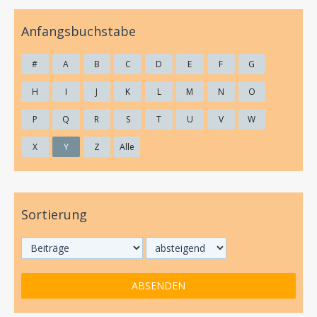
Anfangsbuchstabe
#
A
B
C
D
E
F
G
H
I
J
K
L
M
N
O
P
Q
R
S
T
U
V
W
X
Y
Z
Alle
Sortierung