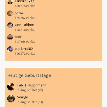
Captain Blitz
490.778 Punkte
Snow
145.807 Punkte
Gon-Orbhon
108.476 Punkte
pops
107.665 Punkte
blackmail82
100.272 Punkte
Heutige Geburtstage
Falk T. Puschmann
7. August 1978 (48)
Searge
7. August 1962 (64)