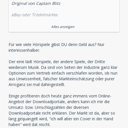
Original von Captain Blitz
eBay oder Trödelmärkte.
Sollte dieser Thread weiter in eine Richtung laufen,
Alles anzeigen
die mir nicht schmeckt, dann schliesse ich ihn.
Das liest sich für mich wie "Ach, das ist alles sonst so
Für wie viele Hörspiele gibst DU denn Geld aus? Nur
teuer, um da ranzukommen, lade ich es mir lieber
interessenhalber.
runter!" und sowas dulde ich hier nicht.
Der eine lädt Hörspiele, der andere Spiele, der Dritte
wiederum Musik. Da sind von Seiten der Industrie ganz klar
Optionen zum Vertrieb einfach verschlafen worden, ob nun
aus Unwissenheit, falscher Markteinschätzung oder purer
Arroganz sei mal dahingestellt.
Einige profitieren doch heute ganz immens vom Online-
Angebot der Downloadportale, anders kann ich mir die
Umsatz- bzw. Umschlagzahlen der diversen
Downloadportale nicht erklären. Der Markt ist da, aber so
lang gequängelt wird, "ich will aber ein Cover in der Hand
haben" wird dat nischt.