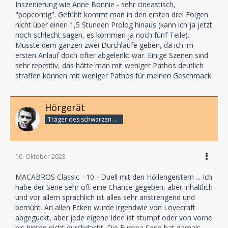
Inszenierung wie Anne Bonnie - sehr cineastisch,
"popcornig". Gefühlt kommt man in den ersten drei Folgen
nicht über einen 1,5 Stunden Prolog hinaus (kann ich ja jetzt
noch schlecht sagen, es kommen ja noch fünf Teile).
Musste dem ganzen zwei Durchläufe geben, da ich im
ersten Anlauf doch öfter abgelenkt war. Einige Szenen sind
sehr repetitiv, das hätte man mit weniger Pathos deutlich
straffen können mit weniger Pathos für meinen Geschmack.
Hörgerät
Träger des schwarzen Rollkragenpullis
10. Oktober 2023
MACABROS Classic - 10 - Duell mit den Höllengeistern ... Ich
habe der Serie sehr oft eine Chance gegeben, aber inhaltlich
und vor allem sprachlich ist alles sehr anstrengend und
bemüht. An allen Ecken wurde irgendwie von Lovecraft
abgeguckt, aber jede eigene Idee ist stumpf oder von vorne
bis hinten nicht durchdacht. Die Europa Serie hat damals