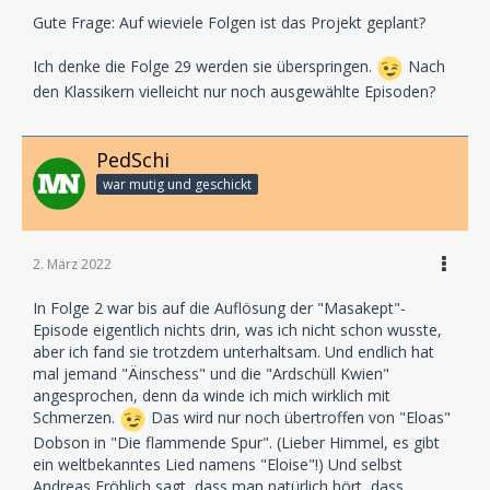
von Ilse Obrig und setzte ihn fortan als
Gute Frage: Auf wieviele Folgen ist das Projekt geplant?
Kindersprecher ein. Mittlerweile hat Andreas Fröhlich
in über 500 Hörspielen mitgewirkt. Im Kino hört man
Ich denke die Folge 29 werden sie überspringen.
Nach
ihn regelmäßig als Synchronstimme von Edward
den Klassikern vielleicht nur noch ausgewählte Episoden?
Norton, John Cusack oder als Gollum. Andreas Fröhlich
wurde mehrfach mit dem Deutschen Hörbuchpreis
ausgezeichnet.
PedSchi
Über Kai Schwind
war mutig und geschickt
Er holt das Hörspiel auf die Bühne: Kai Schwind führte
bei den Live-Tourneen „Die drei ??? und der seltsame
Wecker – Live and Ticking“, bei „Phonophobia“ und
2. März 2022
„Die drei ??? und der dunkle Taipan“ Regie. Die
Bühnenmanuskripte der ersten beiden Stücke
In Folge 2 war bis auf die Auflösung der "Masakept"-
stammen zudem aus seiner Feder. In der
Episode eigentlich nichts drin, was ich nicht schon wusste,
Hörspielbranche war der Autor, Regisseur und
aber ich fand sie trotzdem unterhaltsam. Und endlich hat
Sprecher aber schon lange zuvor eine feste Größe:
mal jemand "Äinschess" und die "Ardschüll Kwien"
Seit fast 20 Jahren parodiert er mit „Die Ferienbande“
angesprochen, denn da winde ich mich wirklich mit
liebevoll die heile Welt der 80er-Jahre-Hörspiele.
Schmerzen.
Das wird nur noch übertroffen von "Eloas"
Dobson in "Die flammende Spur". (Lieber Himmel, es gibt
EUROPA
ist ein Label der Sony Music Entertainment
ein weltbekanntes Lied namens "Eloise"!) Und selbst
Germany GmbH. Unter dem 1965 gegründeten
Andreas Fröhlich sagt, dass man natürlich hört, dass