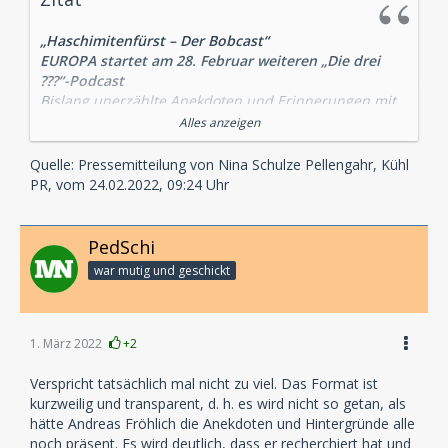
„Haschimitenfürst – Der Bobcast“
EUROPA startet am 28. Februar weiteren „Die drei
???“-Podcast
Bislang unerzählte Anekdoten und Erinnerungen mit
Andreas Fröhlich und Kai Schwind
Alles anzeigen
Hamburg, 24. Februar 2022. Recherchen, Podcast und
Quelle: Pressemitteilung von Nina Schulze Pellengahr, Kühl
Archiv: Bob Andrews! Am Montag, 28. Februar
PR, vom 24.02.2022, 09:24 Uhr
erscheinen die ersten zwei Folgen des „Die drei ???“-
Podcasts „Haschimitenfürst – Der Bobcast“.
„Bob
Andrews“-Sprecher Andreas Fröhlich und
PedSchi
Hörspielmacher Kai Schwind laden Fans aller
war mutig und geschickt
Generationen ein, die Geschichten hinter den
Geschichten aus Rocky Beach kennenzulernen.
Keiner von den drei ??? wird so oft bewusstlos
1. März 2022
+2
geschlagen wie der für Recherchen und Archiv
zuständige Detektiv Bob Andrews. Das regelmäßige
Verspricht tatsächlich mal nicht zu viel. Das Format ist
Resultat: Gedächtnisverlust. Darunter leidet Andreas
kurzweilig und transparent, d. h. es wird nicht so getan, als
Fröhlich, der dem „dritten Detektiv“ seit über 40
hätte Andreas Fröhlich die Anekdoten und Hintergründe alle
Jahren seine Stimme leiht, zum Glück nicht: Nach
noch präsent. Es wird deutlich, dass er recherchiert hat und