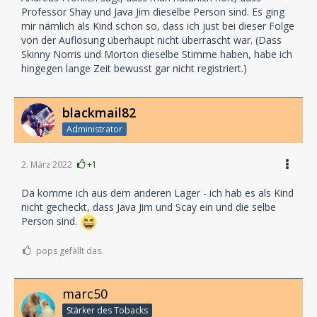
Traditions-Label erscheinen Hörspiele, Kindermusik
Professor Shay und Java Jim dieselbe Person sind. Es ging
sowie Home Entertainment Produkte für Kinder. Dazu
mir nämlich als Kind schon so, dass ich just bei dieser Folge
gehören Hörspielklassiker wie „Die drei ???“, „Fünf
von der Auflösung überhaupt nicht überrascht war. (Dass
Freunde“ oder „Hanni und Nanni“. Die Kindermusik
Skinny Norris und Morton dieselbe Stimme haben, habe ich
reicht von rockig wie Heavysaurus bis traditionell wie
hingegen lange Zeit bewusst gar nicht registriert.)
Detlev Jöcker. Hörspiele der Serien-Charaktere
bekannt aus dem TV wie ‚Super Wings ‘ oder ‚Mascha
und der Bär‘ runden das Portfolio ab. Weiterhin hält
blackmail82
Sony Music - Family Entertainment die Markenrechte
an den Serien „TKKG“, „TKKG Junior“, „Teufelskicker“,
Administrator
„Punkies“, „Kati & Azuro“, „Hui Buh“, „Der kleine Hui
Buh“ und „Die Fuchsbande“. Ziel des Labels ist es,
2. März 2022
+1
Unterhaltung zu bieten, die Spaß macht und der
Kreativität den notwendigen Raum gibt. Die EUROPA
Da komme ich aus dem anderen Lager - ich hab es als Kind
Hörspiele zeichnen sich aus durch verteilte Rollen,
nicht gecheckt, dass Java Jim und Scay ein und die selbe
viele Geräusche und Atmosphäre sowie musikalische
Person sind.
Untermalung. Somit werden auch die jungen Hörer in
die Audio-Geschichten mitgenommen. Infos zu allen
pops gefällt das.
EUROPA Produkten sind zu finden auf
http://www.play-europa.de
.
marc50
Stärker des Tobacks