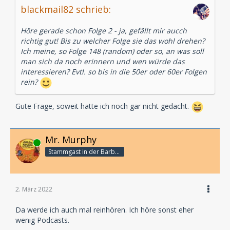
blackmail82 schrieb:
Bobcast-Episode zu „Die drei ??? und der
Karpatenhund“.
Höre gerade schon Folge 2 - ja, gefällt mir aucch
Verschiedene „Die drei ???“-Macher, legendäre
richtig gut! Bis zu welcher Folge sie das wohl drehen?
Sprecher:innen sowie prominente
Ich meine, so Folge 148 (random) oder so, an was soll
Überraschungsgäste unterstützen Andreas Fröhlich
man sich da noch erinnern und wen würde das
und Kai Schwind bei ihrer Retrospektive – in
interessieren? Evtl. so bis in die 50er oder 60er Folgen
kompakten 30 bis 45 Minuten je Episode.
rein?
„Haschimitenfürst“ ist ein „Bobcast“ voller exklusivem
Hintergrundwissen für Fans der Hörspielserie UND für
Gute Frage, soweit hatte ich noch gar nicht gedacht.
alle Podcast-Hörer:innen, die Lust auf die alten „Die
drei ???“-Fälle haben.
Mr. Murphy
Der „Die drei ???“-Podcast „Haschimitenfürst – Der
Online
Stammgast in der Barbarabar
Bobcast“ mit Andreas Fröhlich und Kai Schwind
erscheint erstmalig am Montag, dem 28. Februar, und
dann alle zwei Wochen überall, wo es Podcasts gibt.
2. März 2022
Über Andreas Fröhlich
Seit 1978 ist Andreas Fröhlich die Stimme des „Die
Da werde ich auch mal reinhören. Ich höre sonst eher
drei ???“-Detektivs Bob Andrews. Bereits 1972
wenig Podcasts.
entdeckte man den gebürtigen Berliner im Kinderchor