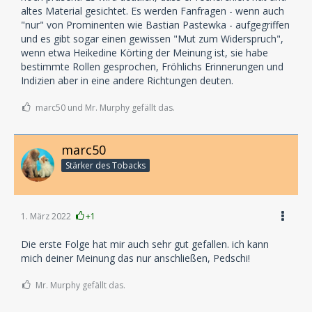
mittlerweile mehr als 200 Folgen erzählt er seinem
altes Material gesichtet. Es werden Fanfragen - wenn auch
Kollegen Kai Schwind, dem Regisseur mehrerer „Die
"nur" von Prominenten wie Bastian Pastewka - aufgegriffen
drei ???“-Live-Tourneen, die schönsten, aufregendsten
und es gibt sogar einen gewissen "Mut zum Widerspruch",
und denkwürdigsten Erinnerungen an seine
wenn etwa Heikedine Körting der Meinung ist, sie habe
allerersten Jahre als Jung-Detektiv in Rocky Beach.
bestimmte Rollen gesprochen, Fröhlichs Erinnerungen und
Indizien aber in eine andere Richtungen deuten.
In der privaten Atmosphäre von Andreas Fröhlichs
Arbeitszimmer trifft sich das eingespielte Talk-Duo
marc50 und Mr. Murphy gefällt das.
und beleuchtet den „Die drei ???“-Kosmos mit
exklusivem Wissen und viel Humor. Dabei werfen die
marc50
beiden immer wieder einen Blick in die Original-
Manuskripte der erfolgreichsten Hörspielserie der
Stärker des Tobacks
Welt. Das ruft erstaunlich detaillierte Bilder im
Gedächtnis der Hörspiel-Kollegen hervor: „Es gibt so
viele Erlebnisse im Tonstudio, so viele bislang
1. März 2022
+1
unerzählte Anekdoten und Hintergrund-Infos – ich
freue mich nicht nur unendlich darüber, sie mir selbst
Die erste Folge hat mir auch sehr gut gefallen. ich kann
alle in Erinnerung zu rufen, sondern diese akustische
mich deiner Meinung das nur anschließen, Pedschi!
Tiefenbohrung auch mit den Hörer:innen zu teilen“,
erklärt Andreas Fröhlich. „Wir haben dabei keine
Mr. Murphy gefällt das.
gescripteten Podcast-Dialoge“, ergänzt Kai Schwind,
„vielmehr ist das Ganze ein Gespräch unter Freunden,