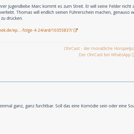
er Jugendliebe Marc kommt es zum Streit. Er will seine Felder nicht a
kverliebt. Thomas will endlich seinen Führerschein machen, genauso wie
 zu drücken.
hek.de/ep…-folge-4-24/ard/10355837/
OhrCast - der monatliche Hörspielp
Der OhrCast bei WhatsApp
st einmal ganz, ganz furchtbar. Soll das eine Komödie sein oder eine S