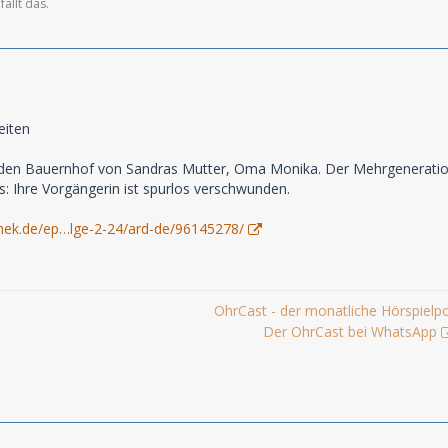
ällt das.
eiten
 den Bauernhof von Sandras Mutter, Oma Monika. Der Mehrgeneratione
ös: Ihre Vorgängerin ist spurlos verschwunden.
hek.de/ep…lge-2-24/ard-de/96145278/
OhrCast - der monatliche Hörspielp
Der OhrCast bei WhatsApp