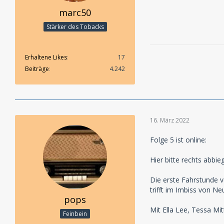
marc50
Stärker des Tobacks
Erhaltene Likes
17
Beiträge
4.242
16. März 2022
Folge 5 ist online:
Hier bitte rechts abbie
Die erste Fahrstunde v
trifft im Imbiss von Neu
pops
Mit Ella Lee, Tessa Mi
Feinbein