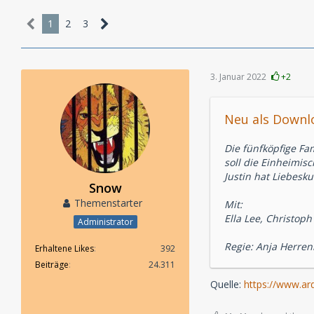
1
2
3
3. Januar 2022
+2
Neu als Downlo
Die fünfköpfige Fa
soll die Einheimi
Justin hat Liebesk
Snow
Themenstarter
Mit:
Ella Lee, Christoph
Administrator
Regie: Anja Herre
Erhaltene Likes
392
Beiträge
24.311
Quelle:
https://www.ar