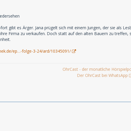
iedersehen
ofort gibt es Ärger. Jana prügelt sich mit einem Jungen, der sie als 
n ihre Firma zu verkaufen. Doch statt auf den alten Bauern zu treffen
heit.
hek.de/ep…-folge-3-24/ard/10345091/
OhrCast - der monatliche Hörspielp
Der OhrCast bei WhatsApp