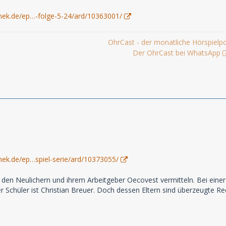
hek.de/ep…-folge-5-24/ard/10363001/
OhrCast - der monatliche Hörspielp
Der OhrCast bei WhatsApp
hek.de/ep…spiel-serie/ard/10373055/
den Neulichern und ihrem Arbeitgeber Oecovest vermitteln. Bei eine
er Schüler ist Christian Breuer. Doch dessen Eltern sind überzeugte Re