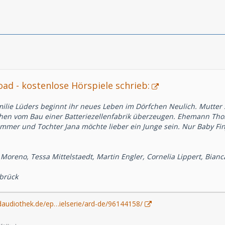
ad - kostenlose Hörspiele schrieb:
milie Lüders beginnt ihr neues Leben im Dörfchen Neulich. Mutter
schen vom Bau einer Batteriezellenfabrik überzeugen. Ehemann Th
ummer und Tochter Jana möchte lieber ein Junge sein. Nur Baby Fin
 Moreno, Tessa Mittelstaedt, Martin Engler, Cornelia Lippert, Bianc
nbrück
daudiothek.de/ep…ielserie/ard-de/96144158/