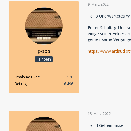
9. März 2022
Teil 3 Unerwartetes W
Erster Schultag. Und s
einige seiner Felder a
gemeinsame Vergangen
pops
https://www.ardaudiot
Feinbein
Erhaltene Likes
170
Beiträge
16.496
13. März 2022
Teil 4 Geheimnisse