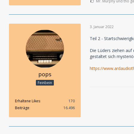
Mr. Murphy und tho gef
3. Januar 2022
Teil 2 - Startschwierigk
Die Lüders ziehen auf
gestaltet sich mysteri
https://www.ardaudiot
pops
Feinbein
Erhaltene Likes
170
Beiträge
16.496