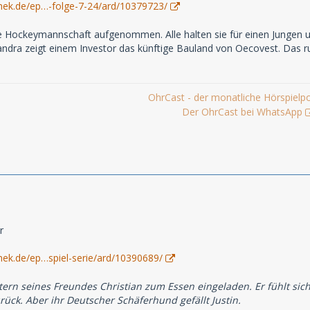
hek.de/ep…-folge-7-24/ard/10379723/
eine Hockeymannschaft aufgenommen. Alle halten sie für einen Jungen
ndra zeigt einem Investor das künftige Bauland von Oecovest. Das ru
OhrCast - der monatliche Hörspielp
Der OhrCast bei WhatsApp
r
hek.de/ep…spiel-serie/ard/10390689/
ltern seines Freundes Christian zum Essen eingeladen. Er fühlt s
ück. Aber ihr Deutscher Schäferhund gefällt Justin.