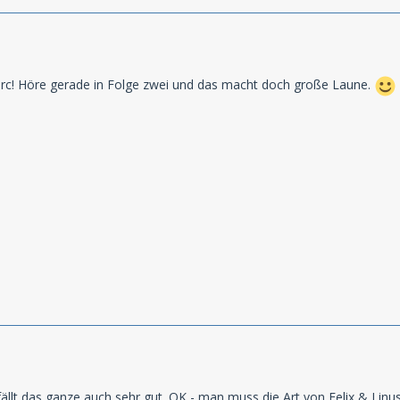
rc! Höre gerade in Folge zwei und das macht doch große Laune.
fällt das ganze auch sehr gut. OK - man muss die Art von Felix & Lin