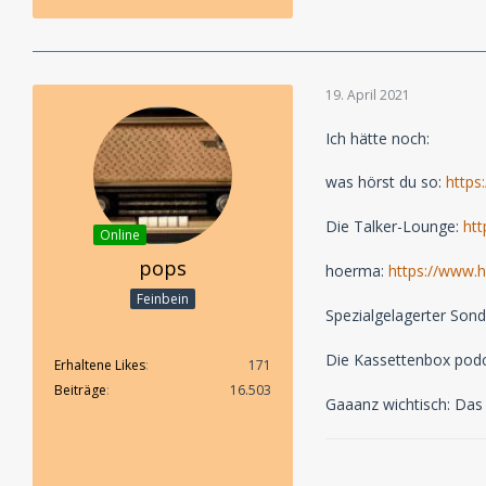
19. April 2021
Ich hätte noch:
was hörst du so:
https
Die Talker-Lounge:
htt
Online
pops
hoerma:
https://www.
Feinbein
Spezialgelagerter Son
Die Kassettenbox podc
Erhaltene Likes
171
Beiträge
16.503
Gaaanz wichtisch: Das