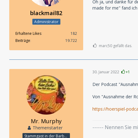
Oh ja, und danke für d
made for me" fand ich
blackmail82
Administrator
Erhaltene Likes
182
Beiträge
19.722
marc50 gefällt das.
30. Januar 2022
+1
Der Podcast "Ausnahme
Von "Ausnahme der Ros
https://hoerspiel-podca
Mr. Murphy
------ Nennen Sie 
Themenstarter
Stammgast in der Barbarabar