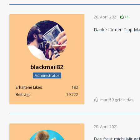
20. April 2021
+1
Danke für den Tipp Ma
blackmail82
Administrator
Erhaltene Likes
182
Beiträge
19.722
marc50 gefällt das.
20. April 2021
Das freut mich! Mir ge