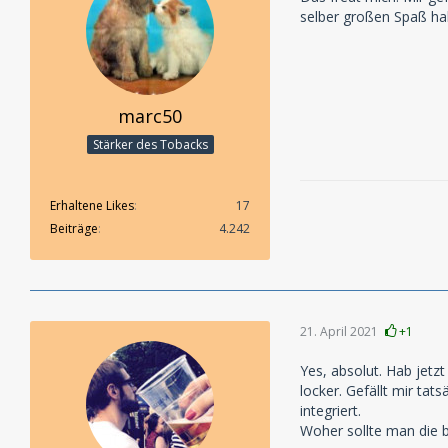
selber großen Spaß ha
marc50
Stärker des Tobacks
Erhaltene Likes
17
Beiträge
4.242
21. April 2021
+1
Yes, absolut. Hab jetz
locker. Gefällt mir tat
integriert.
Woher sollte man die