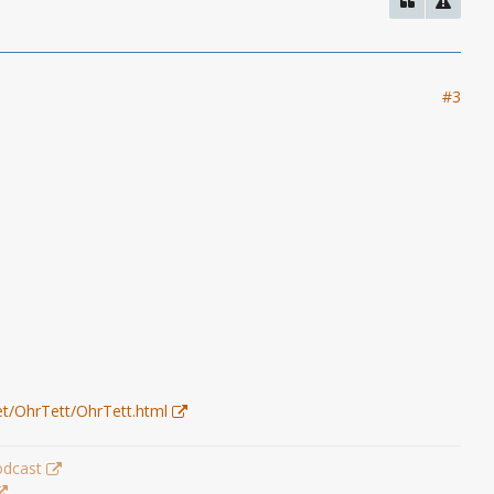
#3
et/OhrTett/OhrTett.html
odcast