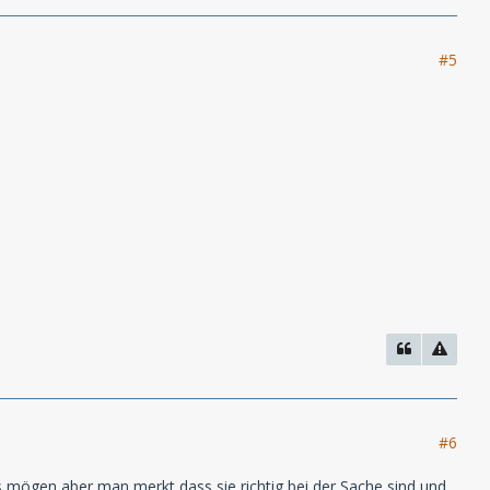
#5
#6
us mögen aber man merkt,dass sie richtig bei der Sache sind und