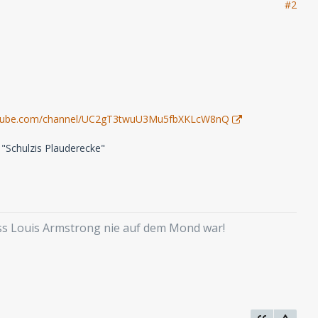
#2
utube.com/channel/UC2gT3twuU3Mu5fbXKLcW8nQ
 "Schulzis Plauderecke"
ass Louis Armstrong nie auf dem Mond war!