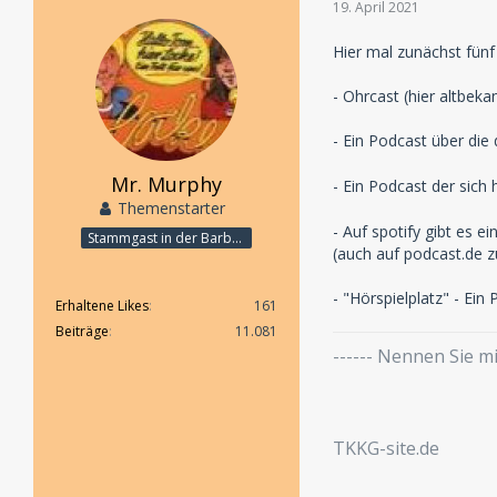
19. April 2021
Hier mal zunächst fün
- Ohrcast (hier altbeka
- Ein Podcast über die 
Mr. Murphy
- Ein Podcast der sich 
Themenstarter
- Auf spotify gibt es 
Stammgast in der Barbarabar
(auch auf podcast.de z
- "Hörspielplatz" - Ei
Erhaltene Likes
161
Beiträge
11.081
------ Nennen Sie 
TKKG-site.de