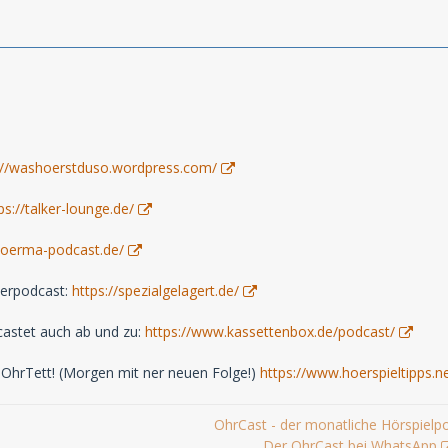
://washoerstduso.wordpress.com/
ps://talker-lounge.de/
hoerma-podcast.de/
derpodcast:
https://spezialgelagert.de/
astet auch ab und zu:
https://www.kassettenbox.de/podcast/
 OhrTett! (Morgen mit ner neuen Folge!)
https://www.hoerspieltipps.n
OhrCast - der monatliche Hörspielp
Der OhrCast bei WhatsApp