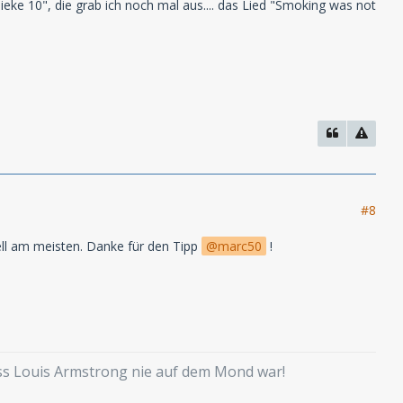
eke 10", die grab ich noch mal aus.... das Lied "Smoking was not
#8
ll am meisten. Danke für den Tipp
marc50
!
ass Louis Armstrong nie auf dem Mond war!