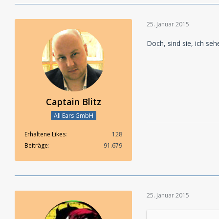
25. Januar 2015
Doch, sind sie, ich seh
Captain Blitz
All Ears GmbH
Erhaltene Likes
128
Beiträge
91.679
25. Januar 2015