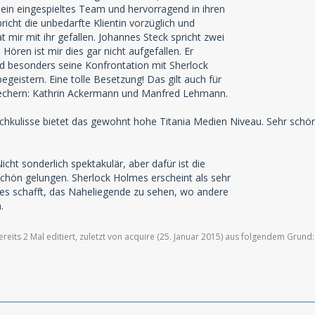
ein eingespieltes Team und hervorragend in ihren
richt die unbedarfte Klientin vorzüglich und
 mir mit ihr gefallen. Johannes Steck spricht zwei
Hören ist mir dies gar nicht aufgefallen. Er
d besonders seine Konfrontation mit Sherlock
geistern. Eine tolle Besetzung! Das gilt auch für
rechern: Kathrin Ackermann und Manfred Lehmann.
chkulisse bietet das gewohnt hohe Titania Medien Niveau. Sehr schön
icht sonderlich spektakulär, aber dafür ist die
chön gelungen. Sherlock Holmes erscheint als sehr
es schafft, das Naheliegende zu sehen, wo andere
.
eits 2 Mal editiert, zuletzt von acquire (
25. Januar 2015
) aus folgendem Grund: