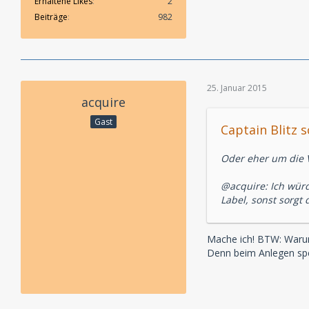
Erhaltene Likes
2
Beiträge
982
25. Januar 2015
acquire
Gast
Captain Blitz s
Oder eher um die 
@acquire: Ich würd
Label, sonst sorgt 
Mache ich! BTW: Warum 
Denn beim Anlegen spe