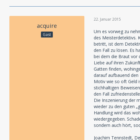
22. Januar 2015
acquire
Um es vorweg zu nehme
Gast
des Meisterdetektivs.
betritt, ist dem Detekti
den Fall zu lösen. Es 
bei dem die Braut vor 
Liebe auf ihren Zukünft
Gatten finden, wohing
darauf aufbauend den T
Motiv wie so oft Geld i
stichhaltigen Beweisen
den Fall zufriedenstelle
Die Inszenierung der m
wieder zu den guten „g
Handlung wird das wohl
wiedergegeben. Schade,
sondern auch hört, sod
Joachim Tennstedt, De