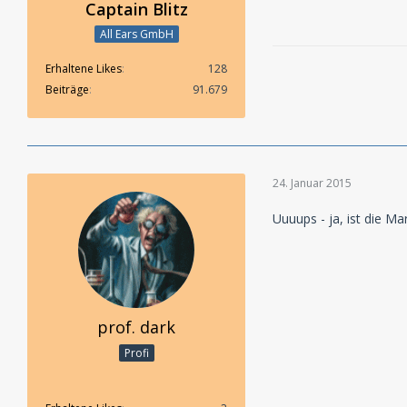
Captain Blitz
All Ears GmbH
Erhaltene Likes
128
Beiträge
91.679
24. Januar 2015
Uuuups - ja, ist die Ma
prof. dark
Profi