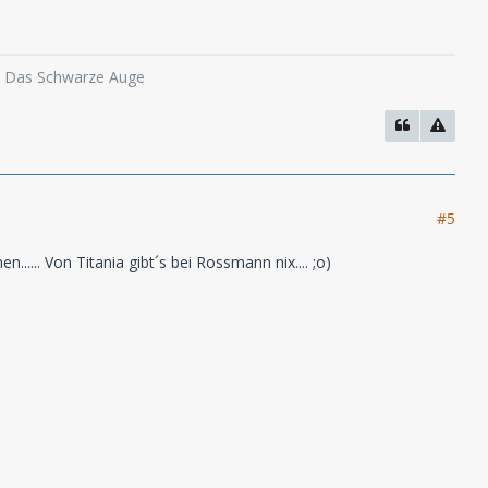
o, Das Schwarze Auge
#5
.... Von Titania gibt´s bei Rossmann nix.... ;o)