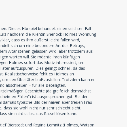
n: Dieses Hörspiel behandelt einen seichten Fall
 Kurz nachdem die Klientin Sherlock Holmes Wohnung
v klar, dass es ihm äußerst leicht fallen wird,
handelt sich um eine besondere Art des Betrugs,
dem Altar stehen gelassen wird, aber trotzdem aus
igen warten will. Sie möchte ihren künftigen
egen Holmes sofort das Motiv interessiert, um
äter aufzuspüren. Dies gelingt schnell, da das
st. Realistischerweise fehlt es Holmes an
, um den Übeltäter bloßzustellen. Trotzdem kann er
nd abschließen – für alle Beteiligten.
ittelmäßigen Geschichte (da greife ich demnächst
eheimen Fällen“) ist ausgesprochen gut. Bei der
 damals typische Bild der naiven aber treuen Frau
 dass sie wohl nicht nur sehr schlecht sieht,
ass sie nicht selbst das Rätsel lösen kann.
tlef Bierstedt und Regina Lemnitz (Holmes, Watson