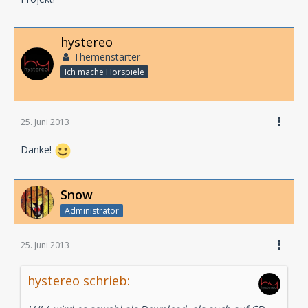
hystereo
Themenstarter
Ich mache Hörspiele
25. Juni 2013
Danke!
Snow
Administrator
25. Juni 2013
hystereo schrieb: