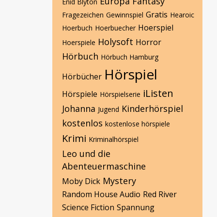
Europa
Fantasy
Enid Blyton
Gratis
Fragezeichen
Gewinnspiel
Hearoic
Hoerspiel
Hoerbuch
Hoerbuecher
Holysoft
Horror
Hoerspiele
Hörbuch
Hörbuch Hamburg
Hörspiel
Hörbücher
iListen
Hörspiele
Hörspielserie
Johanna
Kinderhörspiel
Jugend
kostenlos
kostenlose hörspiele
Krimi
Kriminalhörspiel
Leo und die
Abenteuermaschine
Mystery
Moby Dick
Random House Audio
Red River
Science Fiction
Spannung