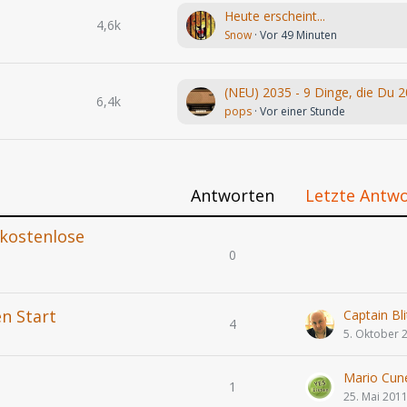
Heute erscheint...
4,6k
Snow
Vor 49 Minuten
6,4k
pops
Vor einer Stunde
Antworten
Letzte Antw
kostenlose
0
en Start
Captain Bli
4
5. Oktober 
Mario Cun
1
25. Mai 201