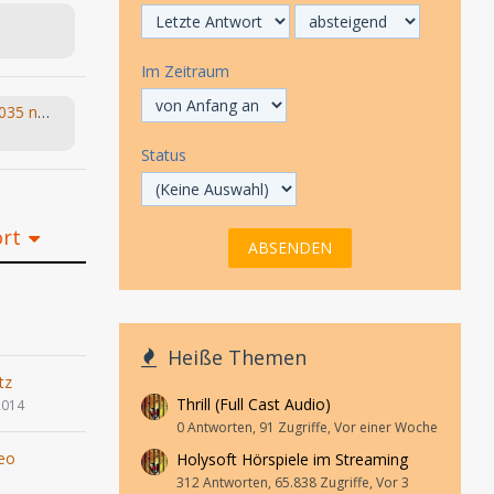
Im Zeitraum
(NEU) 2035 - 9 Dinge, die Du 2035 nicht erwartet hättest - #6 wird Dich umhauen (Arne Salasse, Léon Haase) hr 2022
Status
ort
Heiße Themen
tz
Thrill (Full Cast Audio)
2014
0 Antworten, 91 Zugriffe, Vor einer Woche
eo
Holysoft Hörspiele im Streaming
1
312 Antworten, 65.838 Zugriffe, Vor 3