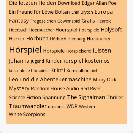
Die letzten Helden
Download
Edgar Allan Poe
Europa
Ein Freund für Löwe Boltan
Enid Blyton
Fantasy
Gratis
Fragezeichen
Gewinnspiel
Hearoic
Holysoft
Hoerspiel
Hoerbuch
Hoerbuecher
Hoerspiele
Hörbuch
Horror
Hörbücher
Hörbuch Hamburg
Hörspiel
iListen
Hörspiele
Hörspielserie
Johanna
Kinderhörspiel
kostenlos
Jugend
Krimi
kostenlose hörspiele
Kriminalhörspiel
Leo und die Abenteuermaschine
Moby Dick
Mystery
Random House Audio
Red River
The Signalman
Science Fiction
Spannung
Thriller
Traumwandler
WDR
umsonst
Western
White Scorpions