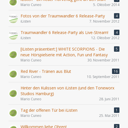
Mario Cuneo
5. Oktober 2014
Fotos von der Traumwandler 6 Release-Party
4
iListen
7. November 2012
Traumwandler 6 Release-Party als Live-Stream!
4
iListen
12. Oktober 2012
[iListen präsentiert:] WHITE SCORPIONS - Die
5
neue Hörspielserie mit Action, Fun und Fantasy
Mario Cuneo
30. November 2011
Red River - Tränen aus Blut
16
Mario Cuneo
10. September 2011
Hinter den Kulissen von iListen (und den Toneworx
Studios Hamburg)
Mario Cuneo
28. Juni 2011
Tag der offenen Tür bei iListen
1
Mario Cuneo
25. Mai 2011
Willkommen liebe Ohren!
2