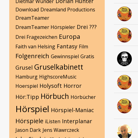
Dorian Hunter
Dietmar Wunder
Download
Dreamland Productions
DreamTeamer
Drei ???
DreamTeamer Hörspieler
Europa
Drei Fragezeichen
Fantasy
Faith van Helsing
Film
Folgenreich
Gewinnspiel
Gratis
Gruselkabinett
Grusel
Hamburg
HighscoreMusic
Holysoft
Horror
Hoerspiel
Hörbuch
Hör:Tipp
Hörbücher
Hörspiel
Hörspiel-Maniac
Hörspiele
Interplanar
iListen
Jason Dark
Jens Wawrczeck