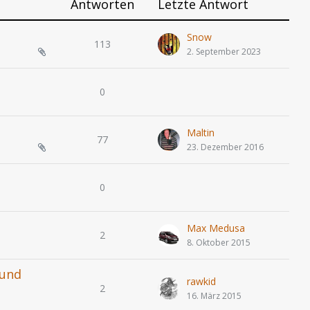
Antworten
Letzte Antwort
Snow
113
2. September 2023
0
Maltin
77
23. Dezember 2016
0
Max Medusa
2
8. Oktober 2015
 und
rawkid
2
16. März 2015