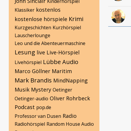
John Sinclair
Kinderhörspiel
kostenlos
Klassiker
Krimi
kostenlose hörspiele
Kurzgeschichten
Kurzhörspiel
Lauscherlounge
Leo und die Abenteuermaschine
Lesung
live
Live-Hörspiel
Lübbe Audio
Livehörspiel
Marco Göllner
Maritim
Mark Brandis
MindNapping
Musik
Mystery
Oetinger
Oliver Rohrbeck
Oetinger-audio
Podcast
pop.de
Radio
Professor van Dusen
Radiohörspiel
Random House Audio