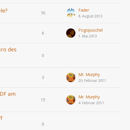
le?
Fader
70
8. August 2013
Pogopuschel
6
1. Mai 2013
üro des
0
Mr. Murphy
3
20. Februar 2011
ZDF am
Mr. Murphy
15
4. Februar 2011
f
0