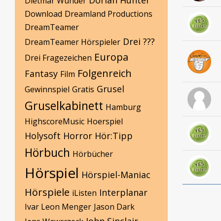
Dorian Hunter
Dietmar Wunder
Download
Dreamland Productions
DreamTeamer
Drei ???
DreamTeamer Hörspieler
Europa
Drei Fragezeichen
Folgenreich
Fantasy
Film
Grusel
Gewinnspiel
Gratis
Gruselkabinett
Hamburg
HighscoreMusic
Hoerspiel
Holysoft
Horror
Hör:Tipp
Hörbuch
Hörbücher
Hörspiel
Hörspiel-Maniac
Hörspiele
Interplanar
iListen
Ivar Leon Menger
Jason Dark