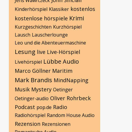
John Sinclair
Jens Wawrczeck
kostenlos
Kinderhörspiel
Klassiker
Krimi
kostenlose hörspiele
Kurzgeschichten
Kurzhörspiel
Lausch
Lauscherlounge
Leo und die Abenteuermaschine
Lesung
live
Live-Hörspiel
Lübbe Audio
Livehörspiel
Marco Göllner
Maritim
Mark Brandis
MindNapping
Musik
Mystery
Oetinger
Oliver Rohrbeck
Oetinger-audio
Podcast
Radio
pop.de
Radiohörspiel
Random House Audio
Rezension
Rezensionen