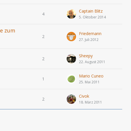
Captain Blitz
4
5. Oktober 2014
ge zum
Friedemann
2
27. Juli 2012
Sheepy
2
22. August 2011
Mario Cuneo
1
25. Mai 2011
Civok
2
18. März 2011