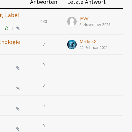
Antworten
Letzte Antwort
r, Label
JAW6
430
5. November 2025
+1
thologie
MarkusG.
7
22. Februar 2021
0
0
0
0