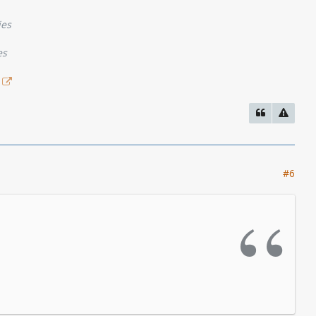
ies
es
#6