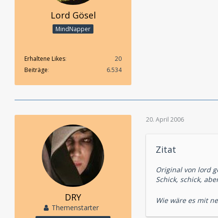
Lord Gösel
MindNapper
Erhaltene Likes
20
Beiträge
6.534
20. April 2006
Zitat
Original von lord g
Schick, schick, abe
DRY
Wie wäre es mit n
Themenstarter