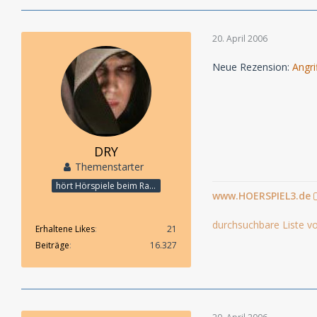
20. April 2006
Neue Rezension:
Angri
DRY
Themenstarter
hört Hörspiele beim Rasenmähen
www.HOERSPIEL3.de
durchsuchbare Liste vo
Erhaltene Likes
21
Beiträge
16.327