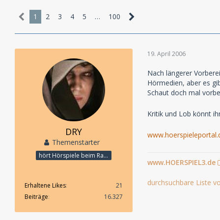
1
2
3
4
5
…
100
19. April 2006
Nach längerer Vorbere
Hörmedien, aber es gib
Schaut doch mal vorbe
Kritik und Lob könnt ih
DRY
www.hoerspieleportal.
Themenstarter
hört Hörspiele beim Rasenmähen
www.HOERSPIEL3.de
durchsuchbare Liste vo
Erhaltene Likes
21
Beiträge
16.327