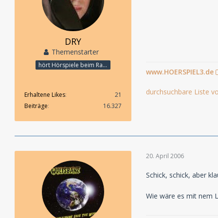
DRY
Themenstarter
hört Hörspiele beim Rasenmähen
www.HOERSPIEL3.de
durchsuchbare Liste vo
Erhaltene Likes
21
Beiträge
16.327
20. April 2006
Schick, schick, aber kl
Wie wäre es mit nem 