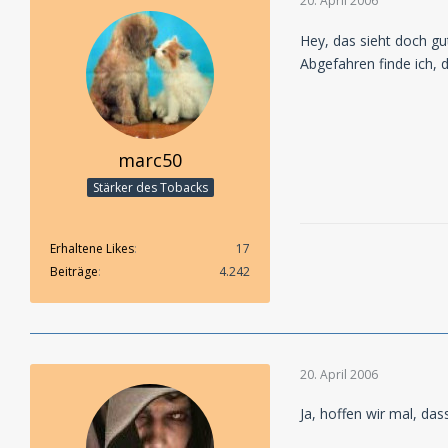
20. April 2006
Hey, das sieht doch gu
Abgefahren finde ich, d
marc50
Stärker des Tobacks
Erhaltene Likes
17
Beiträge
4.242
20. April 2006
Ja, hoffen wir mal, das