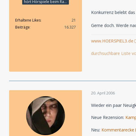
hört Hörspiele beim Rasenmähen
Konkurrenz belebt das
Erhaltene Likes
21
Gerne doch. Werde nach
Beiträge
16.327
www.HOERSPIEL3.de
durchsuchbare Liste vo
20. April 2006
Wieder ein paar Neuigk
Neue Rezension:
Kamp
Neu:
Kommentarecke