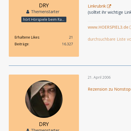
DRY
Linkrubrik
Themenstarter
(solltet ihr wichtige L
hört Hörspiele beim Rasenmähen
www.HOERSPIEL3.de
Erhaltene Likes
21
durchsuchbare Liste vo
Beiträge
16.327
21. April 2006
Rezension zu Nonstop i
DRY
Themenstarter