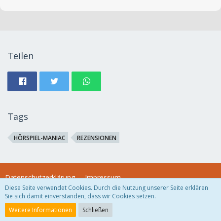
Teilen
Tags
HÖRSPIEL-MANIAC
REZENSIONEN
Datenschutzerklärung
Impressum
Diese Seite verwendet Cookies. Durch die Nutzung unserer Seite erklären
Sie sich damit einverstanden, dass wir Cookies setzen.
Community-Software:
WoltLab Suite™
Weitere Informationen
Schließen