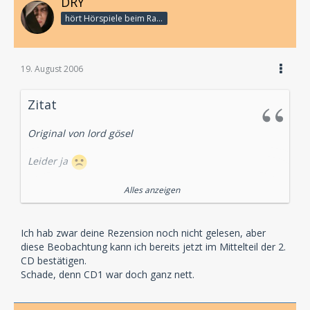
DRY
hört Hörspiele beim Rasenmähen
19. August 2006
Zitat
Original von lord gösel
Leider ja
Nach der ersten CD war bei mir noch fast alles offen.
Alles anzeigen
Ich hab noch zu Nadine gesagt: Das kann jetzt noch
alles werden. Richtig geil, durchschnittlich oder auch
Ich hab zwar deine Rezension noch nicht gelesen, aber
noch richtig schlecht. Und ab CD 2 beginnt dann der
diese Beobachtung kann ich bereits jetzt im Mittelteil der 2.
Kaugummi-Effekt, leider
CD bestätigen.
Schade, denn CD1 war doch ganz nett.