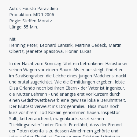
Autor: Fausto Paravidino
Produktion: MDR 2006
Regie: Steffen Moratz
Länge: 55 Min.
Mit:
Henning Peter, Leonard Lansink, Martina Gedeck, Martin
Olbertz, Jeanette Spassova, Florian Lukas
In der Nacht zum Sonntag fährt ein betrunkener Halbstarker
seinen Wagen vor einem Baum. Als er aussteigt, findet er
im Straßengraben die Leiche eines jungen Mädchens: nackt
und brutal zugerichtet. Wie die Ermittlungen ergeben, lebte
Elisa Orlando noch bei ihren Eltern - der Vater ist Ingenieur,
die Mutter Lehrerin - und erlangte erst vor kurzem durch
einen Gedichtwettbewerb eine gewisse lokale Berühmtheit.
Der Bluttest verweist ins Drogenmilieu: Elisa muss noch
kurz vor ihrem Tod Kokain genommen haben. Inspektor
Salti, kettenrauchend, magenkrank, setzt seinen
"Lieblingsdealer" unter Druck. Er erfährt, dass der Freund
der Toten ebenfalls zu dessen Abnehmern gehörte und
jetzt auf der Flucht ist. Doch so gern Salti den Mörder in