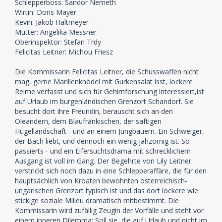
Schlepperboss: Sandor Nemeth
Wirtin: Doris Mayer
Kevin: Jakob Haltmeyer
Mutter: Angelika Messner
Oberinspektor: Stefan Trdy
Felicitas Leitner: Michou Friesz
Die Kommissarin Felicitas Leitner, die Schusswaffen nicht
mag, gerne Marillenknödel mit Gurkensalat isst, lockere
Reime verfasst und sich für Gehirnforschung interessiert,ist
auf Urlaub im burgenländischen Grenzort Schandorf. Sie
besucht dort ihre Freundin, berauscht sich an den
Oleandern, dem Blaufränkischen, der saftigen
Hügellandschaft - und an einem Jungbauern. Ein Schweiger,
der Bach liebt, und dennoch ein wenig jähzornig ist. So
passierts - und ein Eifersuchtsdrama mit schrecklichem
Ausgang ist voll im Gang. Der Begehrte von Lily Leitner
verstrickt sich noch dazu in eine Schlepperaffäre, die für den
hauptsächlich von Kroaten bewohnten österreichisch-
ungarischen Grenzort typisch ist und das dort lockere wie
stickige soziale Milieu dramatisch mitbestimmt. Die
Kommissarin wird zufällig Zeugin der Vorfälle und steht vor
einem inneren Dilemma: Soll sie, die auf Urlaub und nicht im