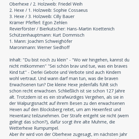
Oberhexe / 2. Holzweib: Friedel Weih
2. Hexe / 1. Holzweib: Sophie Cossaeus
3. Hexe / 3. Holzweib: Cilly Bauer
Krämer Pfefferl: Egon Zehlen
Revierförster / Bierkutscher: Hans-Martin Koettenich
Schützenhauptmann: Kurt Dommisch
1. Mann: Joachim Schweighöfer
Maronimann: Werner Siedhoff
Inhalt: "Du bist noch zu klein" - "Wo wir hingehen, kannst du
nicht mitkommen" "Sei schön brav und tue, was ein braves
Kind tut" - Derlei Gebote und Verbote sind auch Kindern
wohl vertraut. Und wann darf man tun, was die braven
Erwachsenen tun? Die kleine Hexe jedenfalls fühlt sich
schon recht erwachsen. Schließlich ist sie schon 127 Jahre
alt. Trotzdem ist es ein strafwürdiges Vergehen, als sie in
der Walpurgisnacht auf ihrem Besen zu den erwachsenen
Hexen auf den Blocksberg reitet, um am Hexenfest und
Hexentanz teilzunehmen. Der Strafe entgeht sie nicht (wem
gelingt das schon?), dafür sorgt ihre alte Muhme, die
Wetterhexe Rumpumpel.
Aber ihr wird von der Oberhexe zugesagt, im nächsten Jahr