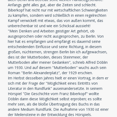
Anfangs geht alles gut, aber die Zeiten sind schlecht.
Biberkopf hat nicht nur mit wirtschaftlichen Schwierigkeiten
zu kämpfen, sondern wird schließlich in einen regelrechten
Kampf verwickelt mit etwas, das von außen kommt, das
unberechenbar ist und wie ein Schicksal aussieht!
"Mein Denken und Arbeiten geistiger Art gehört, ob
ausgesprochen oder nicht ausgesprochen, zu Berlin. Von
hier hat es empfangen und empfängt es dauernd seine
entscheidenden Einflüsse und seine Richtung, in diesem
großen, nüchternen, strengen Berlin bin ich aufgewachsen,
dies ist der Mutterboden, dieses Steinmeer, der
Mutterboden aller meiner Gedanken", schrieb Alfred Döblin
um 1930. Und auf diesem "Mutterboden" wuchs auch sein
Roman "Berlin Alexanderplatz", der 1929 erschien.
Im Herbst desselben Jahres hielt er einen Vortrag, in dem er
sich mit der Frage der "Möglichkeit eines Eintritts von
Literatur in den Rundfunk" auseinandersetzte. In seinem
Hörspiel "Die Geschichte vom Franz Biberkopf" wollte
Döblin dann diese Möglichkeit selbst erproben; es sollte
mehr sein, als die bloße Übertragung des Buchs in das
andere Medium Rundfunk. Die Aufnahme von 1930 ist einer
der Meilensteine in der Entwicklung des Hörspiels.