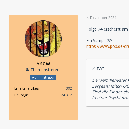
4. Dezember 2024
Folge 74 erscheint am 
Ein Vampir ???
https://www.pop.de/dr
Snow
Zitat
Themenstarter
Administrator
Der Familienvater 
Sergeant Mitch O‘
Erhaltene Likes
392
Sind die Kinder ebe
Beiträge
24.312
In einer Psychiatri