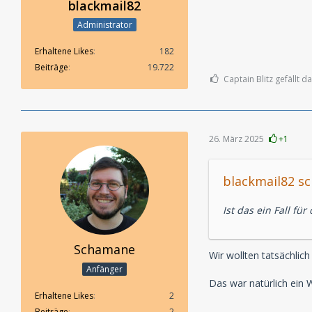
blackmail82
Administrator
Erhaltene Likes
182
Beiträge
19.722
Captain Blitz gefällt da
26. März 2025
+1
blackmail82 sc
Ist das ein Fall fü
Schamane
Wir wollten tatsächlic
Anfänger
Das war natürlich ein 
Erhaltene Likes
2
Beiträge
2