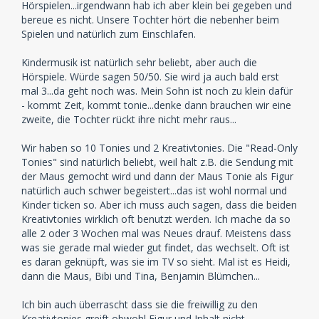
Hörspielen...irgendwann hab ich aber klein bei gegeben und
bereue es nicht. Unsere Tochter hört die nebenher beim
Spielen und natürlich zum Einschlafen.
Kindermusik ist natürlich sehr beliebt, aber auch die
Hörspiele. Würde sagen 50/50. Sie wird ja auch bald erst
mal 3...da geht noch was. Mein Sohn ist noch zu klein dafür
- kommt Zeit, kommt tonie...denke dann brauchen wir eine
zweite, die Tochter rückt ihre nicht mehr raus...
Wir haben so 10 Tonies und 2 Kreativtonies. Die "Read-Only
Tonies" sind natürlich beliebt, weil halt z.B. die Sendung mit
der Maus gemocht wird und dann der Maus Tonie als Figur
natürlich auch schwer begeistert...das ist wohl normal und
Kinder ticken so. Aber ich muss auch sagen, dass die beiden
Kreativtonies wirklich oft benutzt werden. Ich mache da so
alle 2 oder 3 Wochen mal was Neues drauf. Meistens dass
was sie gerade mal wieder gut findet, das wechselt. Oft ist
es daran geknüpft, was sie im TV so sieht. Mal ist es Heidi,
dann die Maus, Bibi und Tina, Benjamin Blümchen...
Ich bin auch überrascht dass sie die freiwillig zu den
Kreativtonies greift obwohl Figur und Inhalt nicht